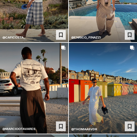
@CAFICOSTA_
@ENRICO_FINAZZI
@MARCIOOTAVARES
@THOMAASVDK