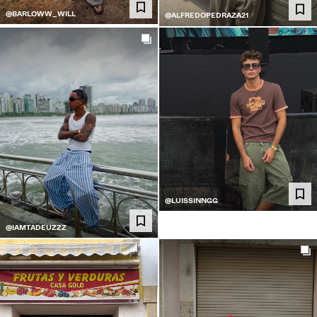
@BARLOWW_WILL
@ALFREDOPEDRAZA21
@LUISSINNGG
@IAMTADEUZZZ