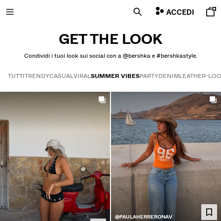
Bershkastyle | Bershka
ACCEDI
GET THE LOOK
Condividi i tuoi look sui social con a @bershka e #bershkastyle.
NOVITÀ
TUTTI
TRENDY
CASUAL
VIRAL
SUMMER VIBES
PARTY
DENIM
LEATHER-LO
CURATED BY
Get the look
COMBO WINS %
VISUALIZZA TUTTO
GIUBBOTTI
MAGLIETTE E POLO
PANTALONI
JEANS
BERMUDA
FELPE
@PAULAHERRERONAV