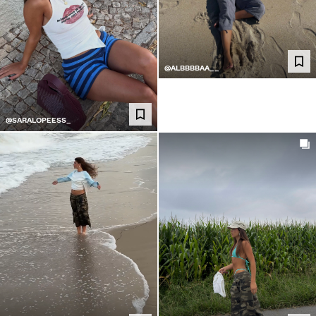
@ALBBBBAA__
@SARALOPEESS_