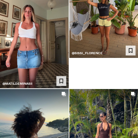
@SISSI_FLORENCE
@MATILDEMINASII