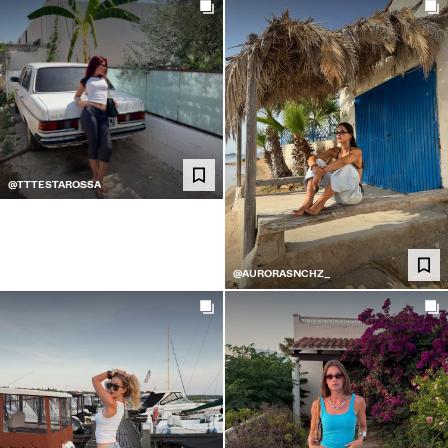
@TTTESTAROSSA
@AURORASNCHZ_