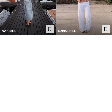
@Z.KOSEK
@AINABOFILL