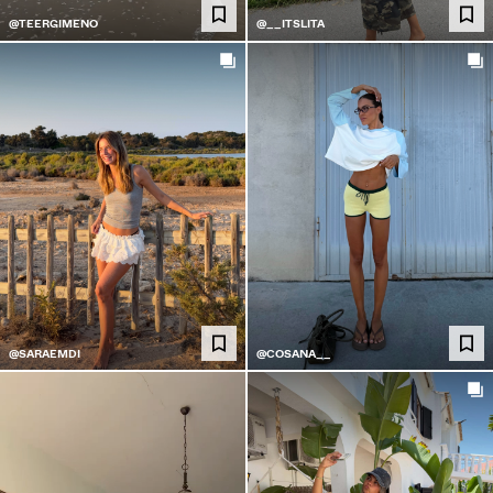
@TEERGIMENO
@__ITSLITA
@SARAEMDI
@COSANA__