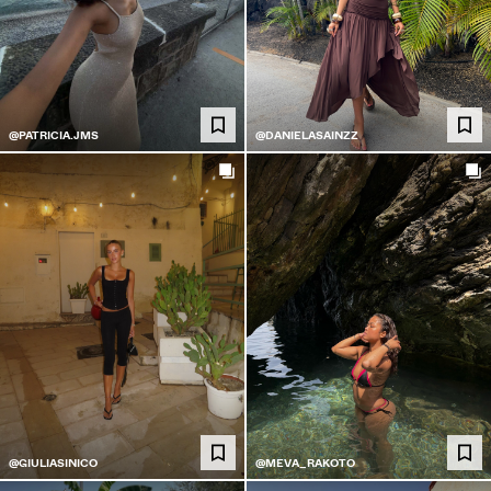
@PATRICIA.JMS
@DANIELASAINZZ
@GIULIASINICO
@MEVA_RAKOTO