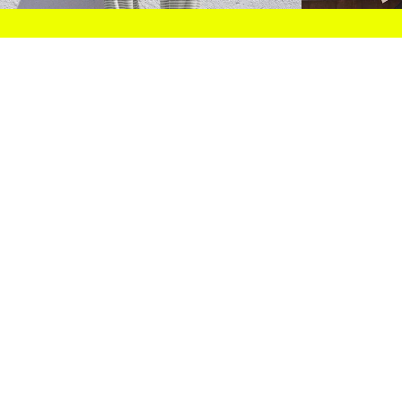
COMBO WINS JUSQU'À 15 % DE RÉDUCTION
PANTALON STRAIGHT FIT À RAYURES
TRENCH-COAT 
45.90 CAD
89.90 CAD
3 COULEURS
4 COULEURS