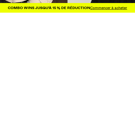
COMBO WINS JUSQU'À 15 % DE RÉDUCTION
Commencer à acheter
COL MONTANT
BLOUSON SIMILICUIR BOUFFANT
79.90 CAD
2 COULEURS
NEW