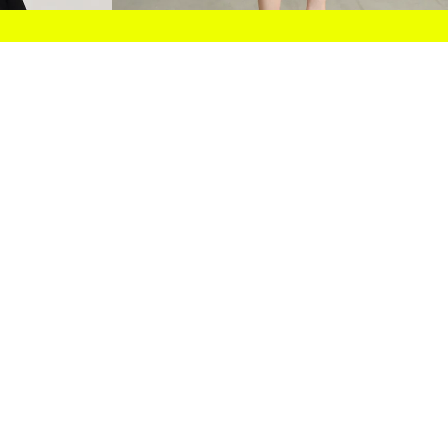
PANTALON CAPRI À OURLET FENDU
39.90 CAD
5 COULEURS
NEW