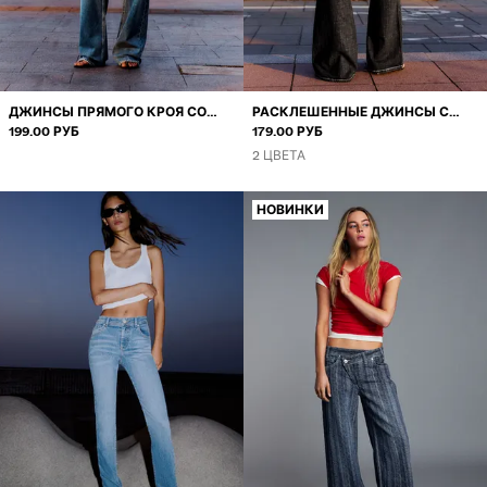
ТОЛСТОВКИ
РУБАШКИ
КУРТКИ
ДЖИНСЫ ПРЯМОГО КРОЯ СО
РАСКЛЕШЕННЫЕ ДЖИНСЫ С
СРЕДНЕЙ ПОСАДКОЙ И
199.00 РУБ
НИЗКОЙ ПОСАДКОЙ И
179.00 РУБ
СВИТЕРЫ И КАРДИГАНЫ
ЗАКЛЕПКАМИ
ВЫШИВКОЙ
2 ЦВЕТА
КУПАЛЬНИКИ И ПЛАВКИ
НОВИНКИ
ОБУВЬ
АКСЕССУАРЫ
РЕКОМЕНДУЕМОЕ
ХИТЫ ПРОДАЖ
СПЕЦИАЛЬНЫЕ ПРОЕКТЫ
BERSHKA MUSIC