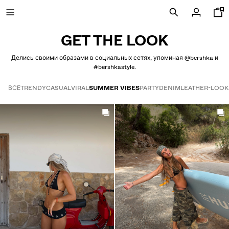
GET THE LOOK
Делись своими образами в социальных сетях, упоминая @bershka и
#bershkastyle.
НОВИНКИ
ВСЕ
TRENDY
CASUAL
VIRAL
SUMMER VIBES
PARTY
DENIM
LEATHER-LOOK
CURATED BY
Get the look
ПРОСМОТРЕТЬ ВСЕ
КУРТКИ
ФУТБОЛКИ И ПОЛО
БРЮКИ
ДЖИНСЫ
ШОРТЫ
ТОЛСТОВКИ
РУБАШКИ
СВИТЕРЫ И КАРДИГАНЫ