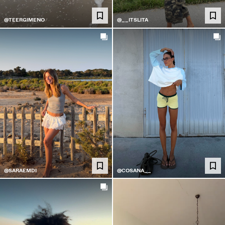
@TEERGIMENO
@__ITSLITA
@SARAEMDI
@COSANA__