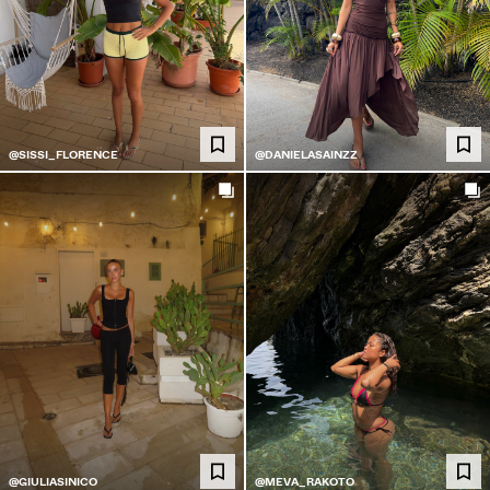
@SISSI_FLORENCE
@DANIELASAINZZ
@GIULIASINICO
@MEVA_RAKOTO