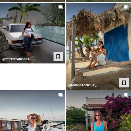
@TTTESTAROSSA
@AURORASNCHZ_