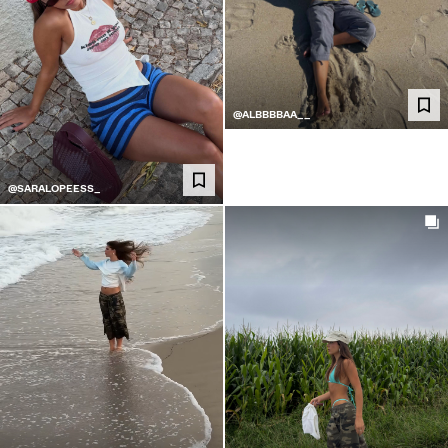
@ALBBBBAA__
@SARALOPEESS_