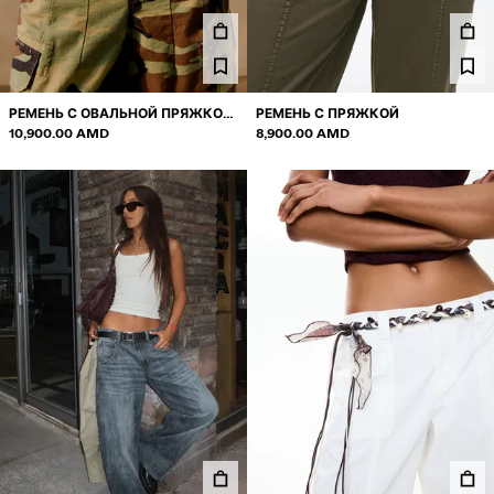
КОМПЛЕКТЫ
КУПАЛЬНИКИ И ПЛАВКИ
ОБУВЬ
АКСЕССУАРЫ
РЕМЕНЬ С ОВАЛЬНОЙ ПРЯЖКОЙ
РЕМЕНЬ С ПРЯЖКОЙ
РЕКОМЕНДУЕМОЕ
И ЗАКЛЕПКАМИ
10,900.00 AMD
8,900.00 AMD
СНИЖЕНИЕ ЦЕНЫ
COLLABORATIONS®
ХИТЫ ПРОДАЖ
СПЕЦИАЛЬНЫЕ ПРОЕКТЫ
BERSHKA MUSIC
NEWSLETTER
ПОМОЩЬ