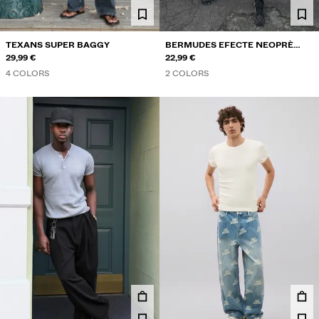
TEXANS SUPER BAGGY
BERMUDES EFECTE NEOPRÈ
29,99 €
OVERSIZE
22,99 €
4 COLORS
2 COLORS