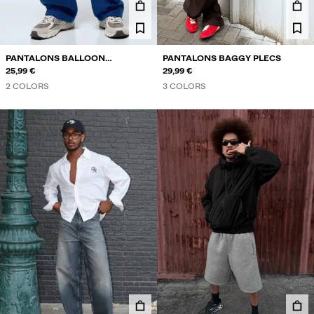
PANTALONS BALLOON
PANTALONS BAGGY PLECS
ESTAMPAT LATERAL
25,99 €
29,99 €
2 COLORS
3 COLORS