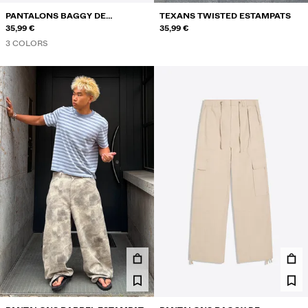
PANTALONS BAGGY DE
TEXANS TWISTED ESTAMPATS
BUTXAQUES
35,99 €
35,99 €
3 COLORS