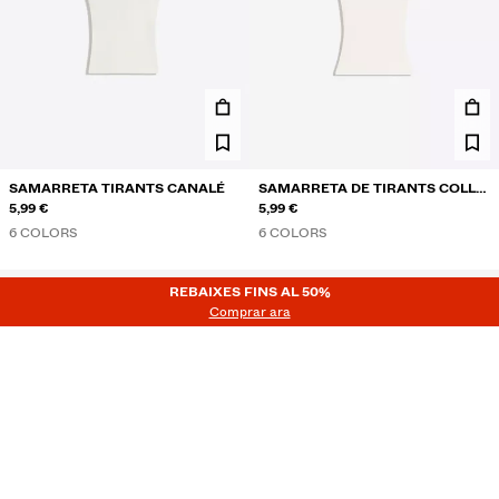
SAMARRETA TIRANTS CANALÉ
SAMARRETA DE TIRANTS COLL
5,99 €
DE PIC
5,99 €
6 COLORS
6 COLORS
REBAIXES FINS AL 50%
REBAIXES FINS AL 50%
Comprar ara