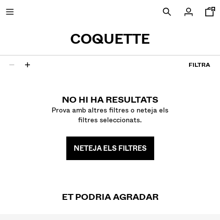
COQUETTE
FILTRA
NOVETATS
0 resultats
CURATED BY
NO HI HA RESULTATS
Prova amb altres filtres o neteja els
filtres seleccionats.
VEURE TOT
CAÇADORES
SAMARRETES I POLOS
NETEJA ELS FILTRES
PANTALONS
TEXANS
BERMUDES
DESSUADORES
ET PODRIA AGRADAR
CAMISES
JERSEIS I CÀRDIGANS