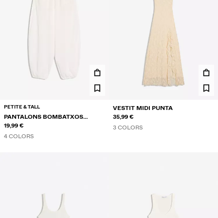
PETITE & TALL
VESTIT MIDI PUNTA
PANTALONS BOMBATXOS
35,99 €
RÚSTICS
19,99 €
3 COLORS
4 COLORS