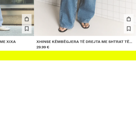
ME XIXA
XHINSE KËMBËGJERA TË DREJTA ME SHTRAT TË
LARTË
29.99 €
4 NGJYRAT