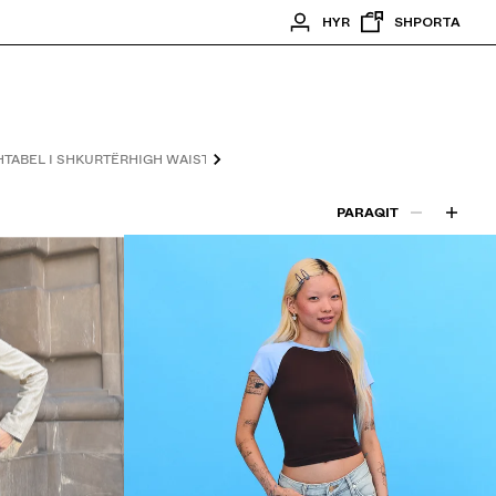
HYR
SHPORTA
HTA
BEL I SHKURTËR
HIGH WAIST
MID WAIST
PETITE & TALL
PARAQIT