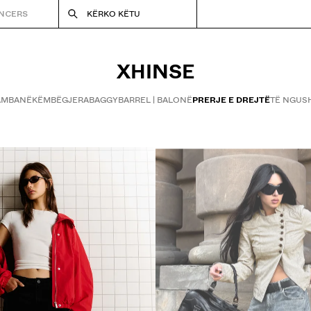
ENCERS
KËRKO KËTU
XHINSE
KAMBANË
KËMBËGJERA
BAGGY
BARREL | BALONË
PRERJE E DREJTË
TË NGUS