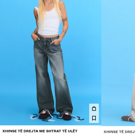
XHINSE TË DREJTA ME SHTRAT TË ULËT
XHINSE TË DREJ