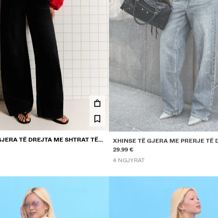
JERA TË DREJTA ME SHTRAT TË
XHINSE TË GJERA ME PRERJE TË 
29.99 €
4 NGJYRAT