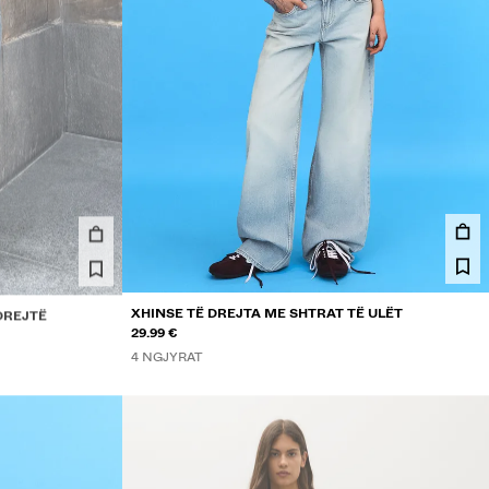
DREJTË
XHINSE TË DREJTA ME SHTRAT TË ULËT
29.99 €
4 NGJYRAT