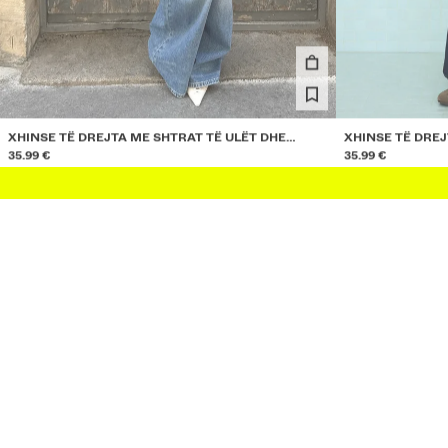
XHINSE TË DREJTA ME SHTRAT TË ULËT DHE
XHINSE TË DREJ
QEMER TË KRYQËZUAR
35.99 €
QEMER TË KRY
35.99 €
COMBO WINS DERI NË 10% ZBRITJE
2 NGJYRAT
2 NGJYRAT