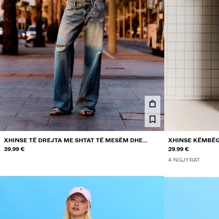
XHINSE TË DREJTA ME SHTAT TË MESËM DHE
XHINSE KËMBËG
PERÇINA
39.99 €
LARTË
29.99 €
4 NGJYRAT