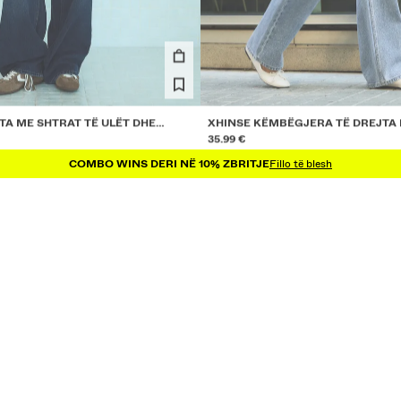
TA ME SHTRAT TË ULËT DHE
XHINSE KËMBËGJERA TË DREJTA 
QËZUAR
35.99 €
COMBO WINS DERI NË 10% ZBRITJE
Fillo të blesh