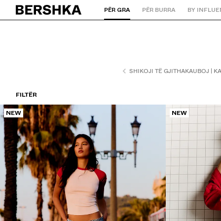
PËR GRA
PËR BURRA
BY INFLU
Kthehu tek Faqja kryesore
SHIKOJI TË GJITHA
KAUBOJ | 
FILTËR
NEW
NEW