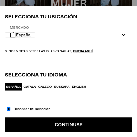
MUJER
SELECCIONA TU UBICACIÓN
MERCADO
España
SI NOS VISITAS DESDE LAS ISLAS CANARIAS,
ENTRA AQUÍ
SELECCIONA TU IDIOMA
ESPAÑOL
CATALÀ
GALEGO
EUSKARA
ENGLISH
Recordar mi selección
IR A MODA
HOMBRE
CONTINUAR