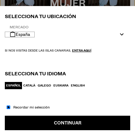
MUJER
SELECCIONA TU UBICACIÓN
MERCADO
España
SI NOS VISITAS DESDE LAS ISLAS CANARIAS,
ENTRA AQUÍ
SELECCIONA TU IDIOMA
ESPAÑOL
CATALÀ
GALEGO
EUSKARA
ENGLISH
Recordar mi selección
IR A MODA
HOMBRE
CONTINUAR