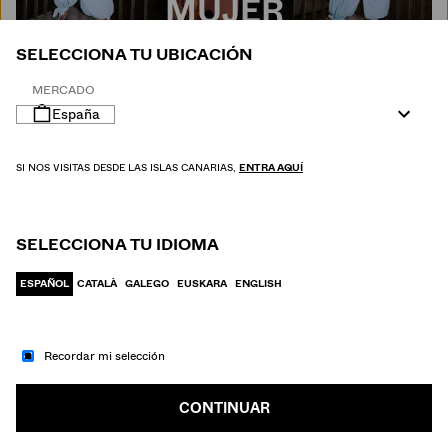
MUJER
SELECCIONA TU UBICACIÓN
MERCADO
España
SI NOS VISITAS DESDE LAS ISLAS CANARIAS,
ENTRA AQUÍ
SELECCIONA TU IDIOMA
ESPAÑOL
CATALÀ
GALEGO
EUSKARA
ENGLISH
Recordar mi selección
IR A MODA
HOMBRE
CONTINUAR