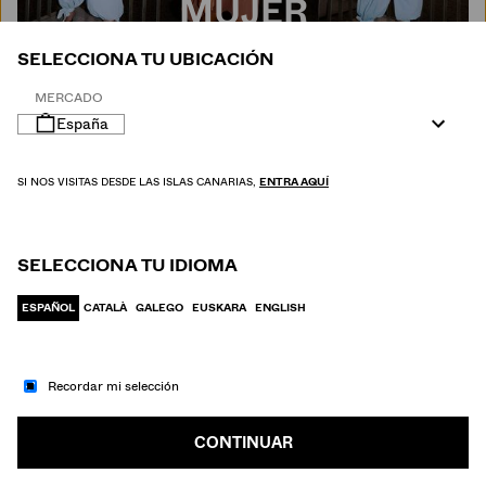
MUJER
SELECCIONA TU UBICACIÓN
MERCADO
España
SI NOS VISITAS DESDE LAS ISLAS CANARIAS,
ENTRA AQUÍ
SELECCIONA TU IDIOMA
ESPAÑOL
CATALÀ
GALEGO
EUSKARA
ENGLISH
Recordar mi selección
IR A MODA
HOMBRE
CONTINUAR