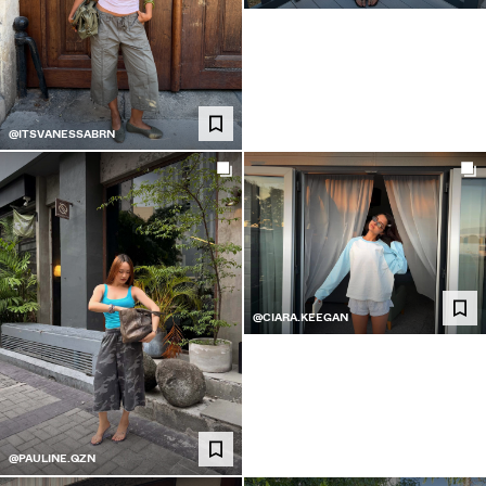
@ITSVANESSABRN
@CIARA.KEEGAN
@PAULINE.QZN