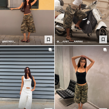
@MENXU_
@__JUST___SARAH