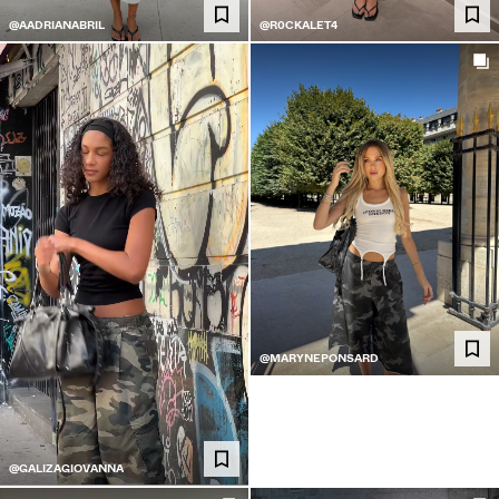
@AADRIANABRIL
@R0CKALET4
@MARYNEPONSARD
@GALIZAGIOVANNA