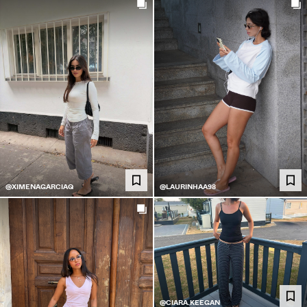
@XIMENAGARCIAQ
@LAURINHAA98
@CIARA.KEEGAN