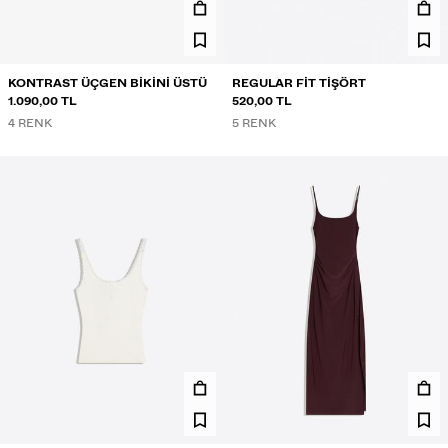
KONTRAST ÜÇGEN BIKINI ÜSTÜ
REGULAR FIT TIŞÖRT
1.090,00 TL
520,00 TL
4 RENK
5 RENK