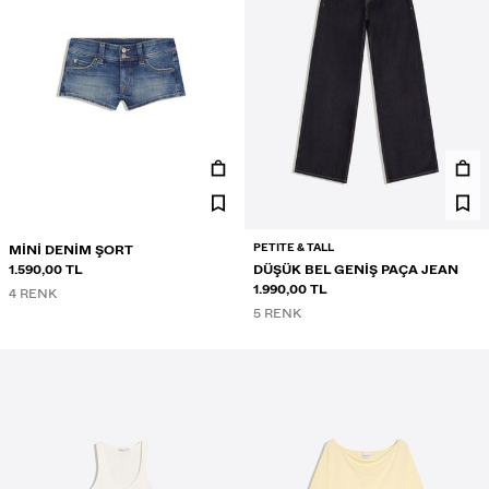
PETITE & TALL
MINI DENIM ŞORT
1.590,00 TL
DÜŞÜK BEL GENIŞ PAÇA JEAN
1.990,00 TL
4 RENK
5 RENK