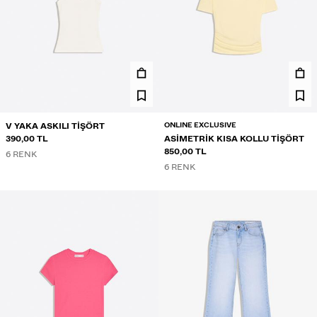
ONLINE EXCLUSIVE
V YAKA ASKILI TIŞÖRT
390,00 TL
ASIMETRIK KISA KOLLU TIŞÖRT
850,00 TL
6 RENK
6 RENK