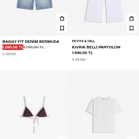
PETITE & TALL
BAGGY FIT DENIM BERMUDA
Önce
Önce
İNDIRIMLI FIYAT
1.250,00 TL
1.790,00 TL
KIVRIK BELLI PANTOLON
1.590,00 TL
5 RENK
4 RENK