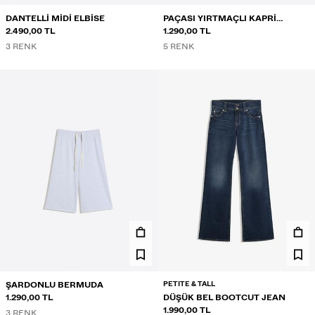
DANTELLI MIDI ELBISE
PAÇASI YIRTMAÇLI KAPRI
2.490,00 TL
PANTOLON
1.290,00 TL
3 RENK
5 RENK
PETITE & TALL
ŞARDONLU BERMUDA
1.290,00 TL
DÜŞÜK BEL BOOTCUT JEAN
1.990,00 TL
3 RENK