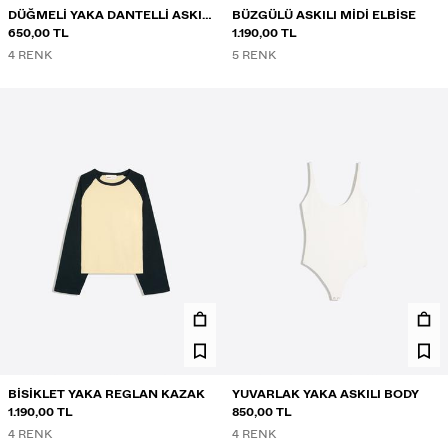
DÜĞMELI YAKA DANTELLI ASKILI
BÜZGÜLÜ ASKILI MIDI ELBISE
TOP
650,00 TL
1.190,00 TL
4 RENK
5 RENK
BISIKLET YAKA REGLAN KAZAK
YUVARLAK YAKA ASKILI BODY
1.190,00 TL
850,00 TL
4 RENK
4 RENK