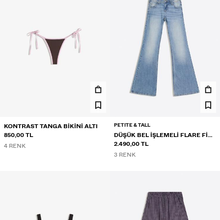
PETITE & TALL
KONTRAST TANGA BIKINI ALTI
850,00 TL
DÜŞÜK BEL IŞLEMELI FLARE FIT
JEAN
2.490,00 TL
4 RENK
3 RENK