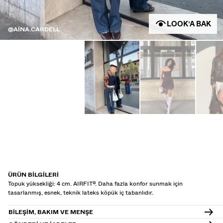
LOOK’A BAK
@AINA.CARDELL
ÜRÜN BILGILERI
Topuk yüksekliği: 4 cm. AIRFIT®. Daha fazla konfor sunmak için
tasarlanmış, esnek, teknik lateks köpük iç tabanlıdır.
BILEŞIM, BAKIM VE MENŞE