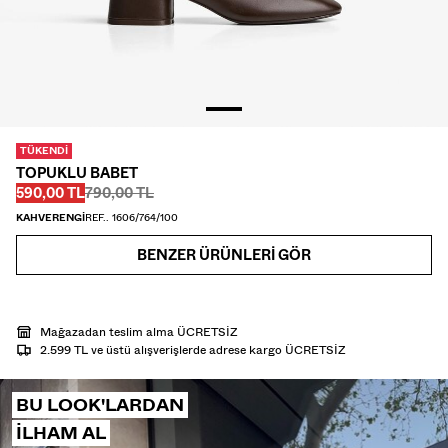
GÖMLEK
TRIKO
TWIN SETS
PLAJ GİYİMİ
AYAKKABI
AKSESUAR
TÜKENDI
ÖNERILENLER
TOPUKLU BABET
İNDİRİMİN SON GÜNLERİ
Önce
Önce
İNDIRIMLI FIYAT
590,00 TL
790,00 TL
COLLABORATIONS®
KAHVERENGI
REF.. 1606/764/100
ÇOK SATANLAR
ÖZEL FİYATLAR
BENZER ÜRÜNLERI GÖR
ÖZEL PROJELER
BERSHKA MUSIC
Mağazadan teslim alma ÜCRETSİZ
HEDİYE KARTI
MMBRS
NEWSLETTER
YARDIM
2.599 TL ve üstü alışverişlerde adrese kargo ÜCRETSİZ
BU LOOK'LARDAN
ILHAM AL