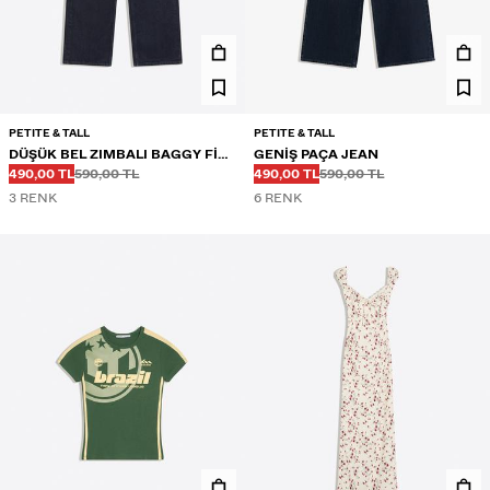
PETITE & TALL
PETITE & TALL
DÜŞÜK BEL ZIMBALI BAGGY FIT
GENIŞ PAÇA JEAN
Önce
Önce
Önce
Önce
İNDIRIMLI FIYAT
İNDIRIMLI FIYAT
JEAN
490,00 TL
590,00 TL
490,00 TL
590,00 TL
3 RENK
6 RENK