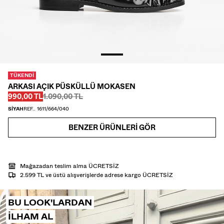
CEKET
T-SHIRT VE POLO YAKA T-SHIRT
PANTOLON
JEAN
TÜKENDI
ŞORT
ARKASI AÇIK PÜSKÜLLÜ MOKASEN
Önce
Önce
İNDIRIMLI FIYAT
990,00 TL
1.090,00 TL
SWEATSHIRT
SİYAH
REF.. 1611/664/040
GÖMLEK
BENZER ÜRÜNLERI GÖR
TRIKO
TWIN SETS
Mağazadan teslim alma ÜCRETSİZ
2.599 TL ve üstü alışverişlerde adrese kargo ÜCRETSİZ
PLAJ GİYİMİ
BU LOOK'LARDAN
AYAKKABI
ILHAM AL