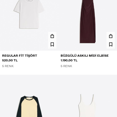
REGULAR FIT TIŞÖRT
BÜZGÜLÜ ASKILI MIDI ELBISE
520,00 TL
1.190,00 TL
5 RENK
5 RENK