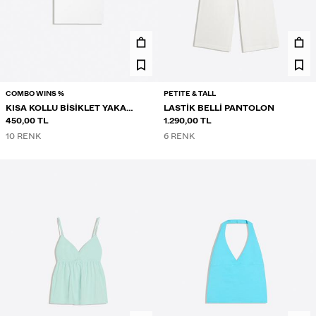
COMBO WINS %
PETITE & TALL
KISA KOLLU BISIKLET YAKA
LASTIK BELLI PANTOLON
TIŞÖRT
450,00 TL
1.290,00 TL
10 RENK
6 RENK