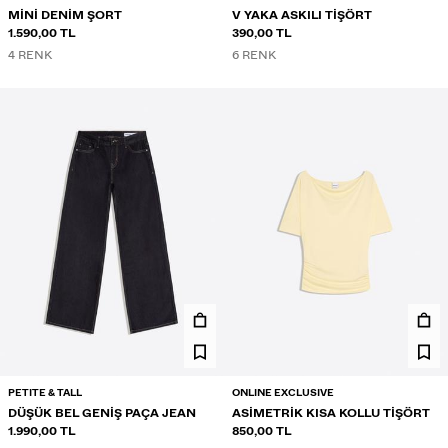
MINI DENIM ŞORT
V YAKA ASKILI TIŞÖRT
1.590,00 TL
390,00 TL
4 RENK
6 RENK
PETITE & TALL
ONLINE EXCLUSIVE
DÜŞÜK BEL GENIŞ PAÇA JEAN
ASIMETRIK KISA KOLLU TIŞÖRT
1.990,00 TL
850,00 TL