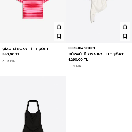
BERSHKA SERIES
ÇIZGILI BOXY FIT TIŞÖRT
850,00 TL
BÜZGÜLÜ KISA KOLLU TIŞÖRT
1.290,00 TL
3 RENK
5 RENK