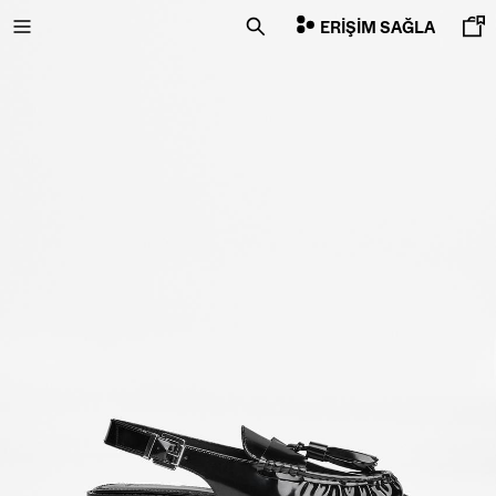
ERIŞIM SAĞLA
İNDİRİMİN SON GÜNLERİ
ÖZEL FİYATLAR
YENI KOLEKSIYON
YENI
NEW
COMBO WINS %
HEPSI