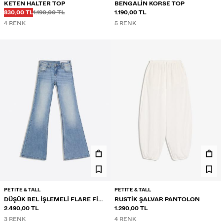
KETEN HALTER TOP
BENGALIN KORSE TOP
Önce
Önce
İNDIRIMLI FIYAT
830,00 TL
1.190,00 TL
1.190,00 TL
4 RENK
5 RENK
PETITE & TALL
PETITE & TALL
DÜŞÜK BEL IŞLEMELI FLARE FIT
RUSTIK ŞALVAR PANTOLON
JEAN
2.490,00 TL
1.290,00 TL
3 RENK
4 RENK