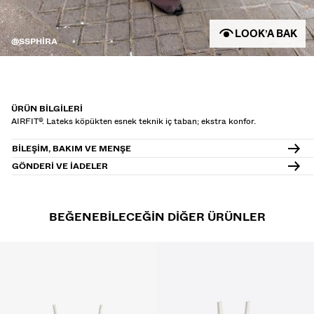
LOOK’A BAK
@SSPHIRA
ÜRÜN BILGILERI
AIRFIT®. Lateks köpükten esnek teknik iç taban; ekstra konfor.
BILEŞIM, BAKIM VE MENŞE
GÖNDERI VE IADELER
BEĞENEBILECEĞIN DIĞER ÜRÜNLER