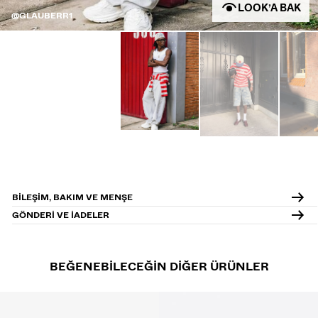
LOOK’A BAK
@GLAUBERR1
BILEŞIM, BAKIM VE MENŞE
GÖNDERI VE IADELER
BEĞENEBILECEĞIN DIĞER ÜRÜNLER