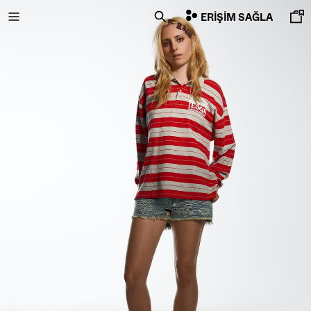
ERIŞIM SAĞLA
İNDİRİMİN SON GÜNLERİ
ÖZEL FİYATLAR
YENI KOLEKSIYON
YENI
NEW
COMBO WINS %
HEPSI