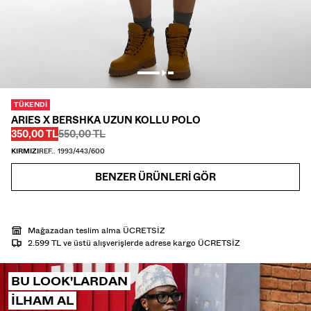
CEKET
T-SHIRT VE POLO YAKA T-SHIRT
PANTOLON
JEAN
TÜKENDI
ŞORT
ARIES X BERSHKA UZUN KOLLU POLO
Önce
Önce
İNDIRIMLI FIYAT
350,00 TL
550,00 TL
SWEATSHIRT
KIRMIZI
REF.. 1993/443/600
GÖMLEK
BENZER ÜRÜNLERI GÖR
TRIKO
TWIN SETS
Mağazadan teslim alma ÜCRETSİZ
2.599 TL ve üstü alışverişlerde adrese kargo ÜCRETSİZ
PLAJ GİYİMİ
BU LOOK'LARDAN
AYAKKABI
ILHAM AL