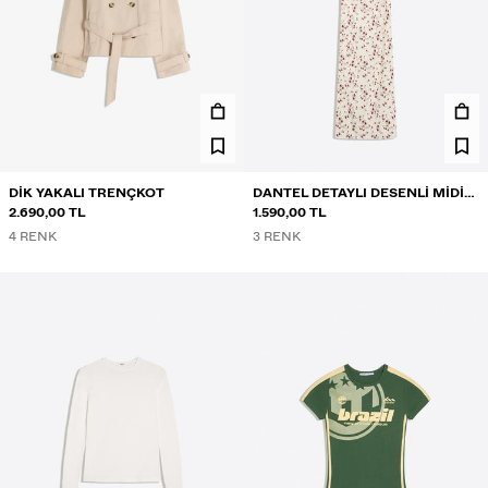
DIK YAKALI TRENÇKOT
DANTEL DETAYLI DESENLI MIDI
2.690,00 TL
ELBISE
1.590,00 TL
4 RENK
3 RENK