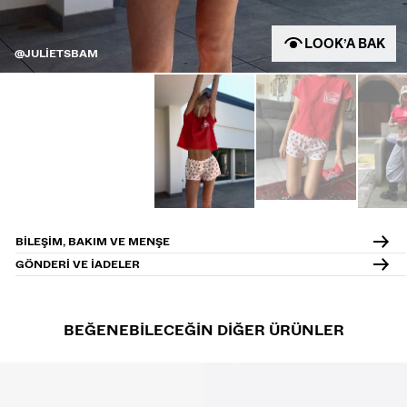
LOOK’A BAK
@JULIETSBAM
BILEŞIM, BAKIM VE MENŞE
GÖNDERI VE IADELER
BEĞENEBILECEĞIN DIĞER ÜRÜNLER