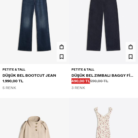
PETITE & TALL
PETITE & TALL
DÜŞÜK BEL BOOTCUT JEAN
DÜŞÜK BEL ZIMBALI BAGGY FIT
Önce
Önce
İNDIRIMLI FIYAT
1.990,00 TL
JEAN
490,00 TL
590,00 TL
5 RENK
3 RENK