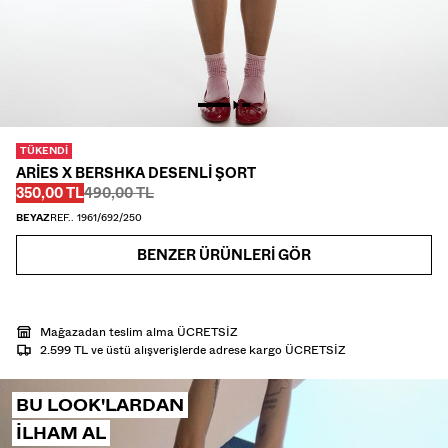
GÖMLEK
TRIKO
TWIN SETS
PLAJ GİYİMİ
AYAKKABI
AKSESUAR
TÜKENDI
ÖNERILENLER
ARIES X BERSHKA DESENLI ŞORT
İNDİRİMİN SON GÜNLERİ
Önce
Önce
İNDIRIMLI FIYAT
350,00 TL
490,00 TL
COLLABORATIONS®
BEYAZ
REF.. 1961/692/250
ÇOK SATANLAR
ÖZEL FİYATLAR
BENZER ÜRÜNLERI GÖR
ÖZEL PROJELER
BERSHKA MUSIC
Mağazadan teslim alma ÜCRETSİZ
HEDİYE KARTI
MMBRS
NEWSLETTER
YARDIM
2.599 TL ve üstü alışverişlerde adrese kargo ÜCRETSİZ
BU LOOK'LARDAN
ILHAM AL