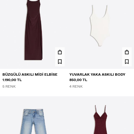
BÜZGÜLÜ ASKILI MIDI ELBISE
YUVARLAK YAKA ASKILI BODY
1.190,00 TL
850,00 TL
5 RENK
4 RENK