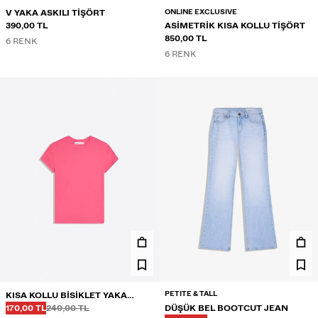
ONLINE EXCLUSIVE
V YAKA ASKILI TIŞÖRT
390,00 TL
ASIMETRIK KISA KOLLU TIŞÖRT
850,00 TL
6 RENK
6 RENK
PETITE & TALL
KISA KOLLU BISIKLET YAKA
Önce
Önce
İNDIRIMLI FIYAT
TIŞÖRT
170,00 TL
240,00 TL
DÜŞÜK BEL BOOTCUT JEAN