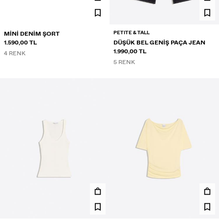
PETITE & TALL
MINI DENIM ŞORT
1.590,00 TL
DÜŞÜK BEL GENIŞ PAÇA JEAN
1.990,00 TL
4 RENK
5 RENK