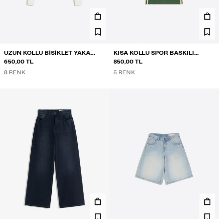
UZUN KOLLU BISIKLET YAKA
KISA KOLLU SPOR BASKILI
TIŞÖRT
650,00 TL
TIŞÖRT
850,00 TL
8 RENK
5 RENK