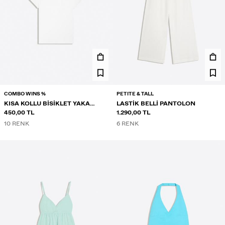
COMBO WINS %
PETITE & TALL
KISA KOLLU BISIKLET YAKA
LASTIK BELLI PANTOLON
TIŞÖRT
450,00 TL
1.290,00 TL
10 RENK
6 RENK