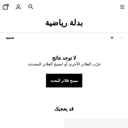
بدلة رياضية
تصفية
0 نتائج
تنزيلات حتى-40%
عرض الكل
لا توجد نتائج
تيشرتات و قمصان بولو
جرّب الفلاتر الأخرى أو امسح الفلاتر المحددة.
سراويل وشورتات برمودا
مسح فلاتر البحث
قمصان
سويت شيرتات وسترات صوفية
جاكيتات
قد يعجبك
أحذية