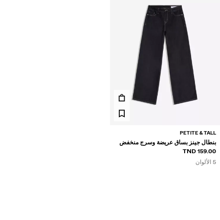
إكسسوارات
أسعار مميزة
تشكيلة جديدة
جديدنا
CURATED BY
PETITE & TALL
بنطال جينز بساق عريضة وسرج منخفض
159.00 TND
عرض الكل
5 الألوان
جاكيتات
تيشرتات و قمصان بولو
بناطيل