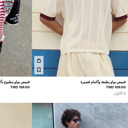
السعر
159 TND
110 TND
قميص بولو بطبعة وأكمام قصيرة
قميص بولو مطبوع بأك
159.00 TND
109.00 TND
3 الألوان