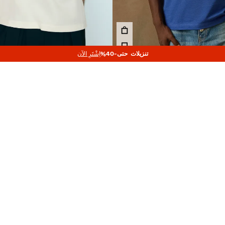
تنزيلات حتى-40%
اِشْتَرِ الآن
مام قصيرة
قميص بولو من نسيج شبكي بطبعة
139.00 TND