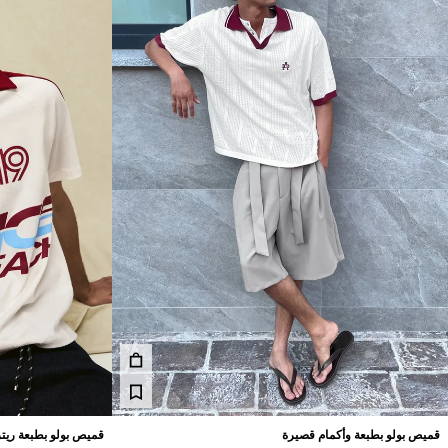
قميص بولو بطبعة وأكمام قصيرة
قميص بولو بطبعة ريت