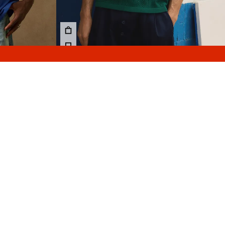
مسح
نزيلات حتى-40%
قميص بولو بطبعة وأكمام قصيرة
قميص بولو بطبعة وأك
159.00 TND
109.00 TND
3 الألوان