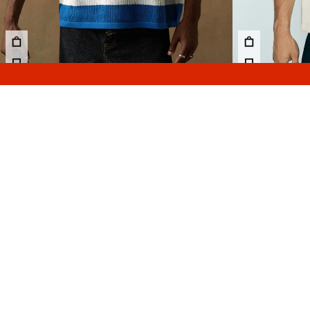
قميص بولو من نسيج شبكي برقع
139.00 TND
جديد