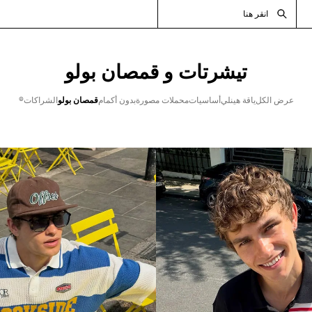
انقر هنا
تيشرتات و قمصان بولو
عرض الكل
ياقة هينلي
أساسيات
محملات مصورة
بدون أكمام
قمصان بولو
الشراكات®