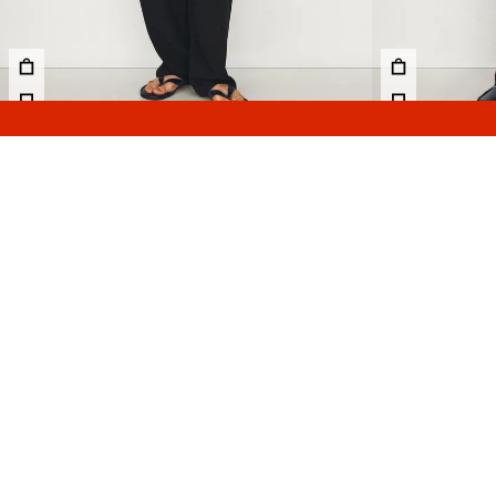
بنطلون فضفاض بثنيات
159.00 TND
3 الألوان