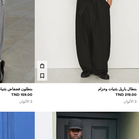
السعر
219 TND
140 TND
بنطال باريل بثنيات وحزام
بنطلون فضفاض بثنيا
159.00 TND
219.00 TND
3 الألوان
3 الألوان