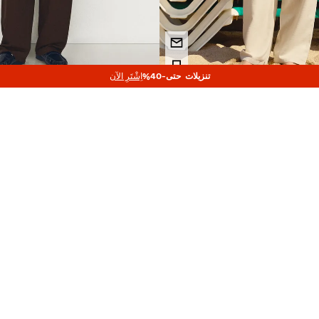
تنزيلات حتى-40%
اِشْتَرِ الآن
بنطلون فضفاض بثنيات
159.00 TND
3 الألوان