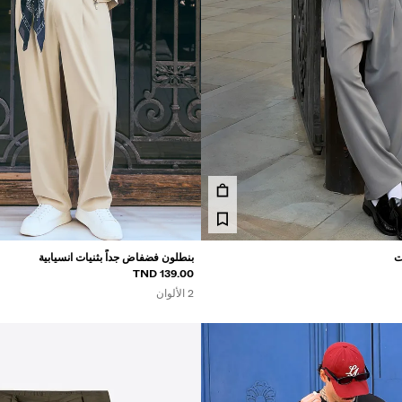
ت
بنطلون فضفاض جداً بثنيات انسيابية
139.00 TND
2 الألوان