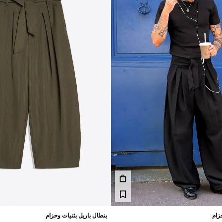
زام
بنطال باريل بثنيات وحزام