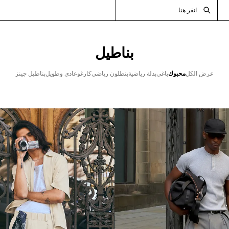
انقر هنا
بناطيل
عرض الكل
محبوك
باغي
بدلة رياضية
بنطلون رياضي
كارغو
عادي وطويل
بناطيل جينز​