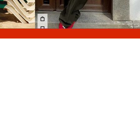
مسح
نزيلات حتى-40%
بنطال باريل بثنيات وحزام
بنطال باريل بثنيات
219.00 TND
219.00 TND
3 الألوان