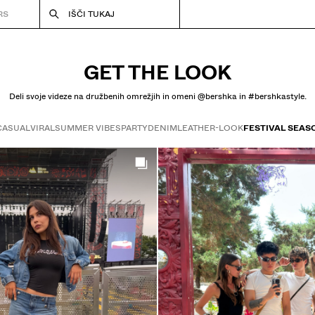
RS
IŠČI TUKAJ
GET THE LOOK
Deli svoje videze na družbenih omrežjih in omeni @bershka in #bershkastyle.
CASUAL
VIRAL
SUMMER VIBES
PARTY
DENIM
LEATHER-LOOK
FESTIVAL SEAS
Get the look