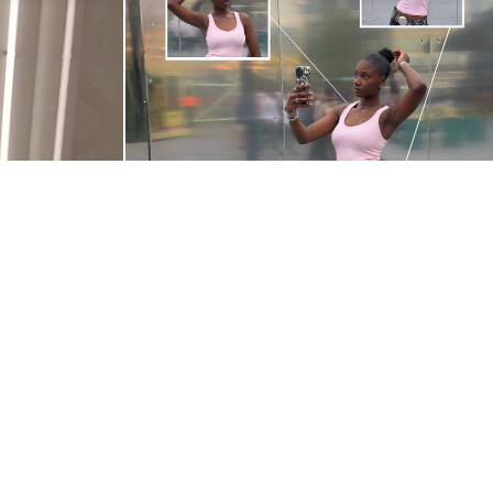
@TOMISINIBIGBEMI
SLOVENIA
|
SLOVENSKI
© 2026 BERSHKA
Zamenjaj trg in jezik