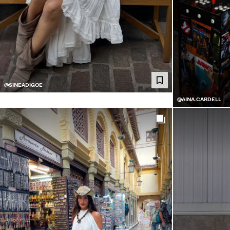
@SINEADIGOE
@AINA.CARDELL