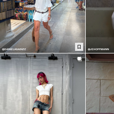
@DANIELASAINZZ
@JEHOFFMANN