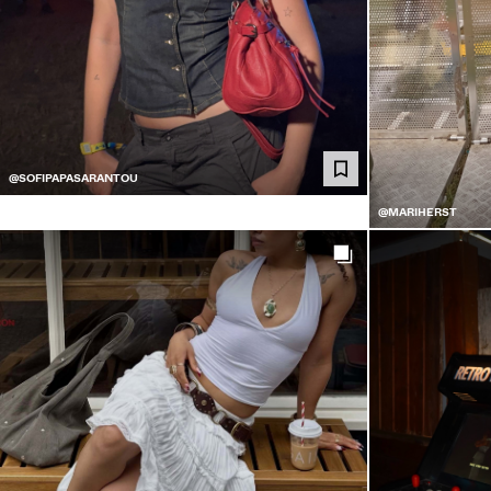
@SOFIPAPASARANTOU
@MARIHERST