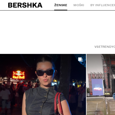
ŽENSKE
MOŠKI
BY INFLUENCE
Nazaj na domačo stran
VSE
TRENDY