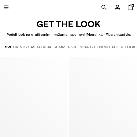
GET THE LOOK
Podeli look na društvenim mrežama i spomeni @bershka i #bershkastyle.
POSLEDNJI DANI RASPRODAJE
SVE
TRENDY
CASUAL
VIRAL
SUMMER VIBES
PARTY
DENIM
LEATHER-LOOK
Get the look
NOVA KOLEKCIJA
NOVO
PRIKAŽI SVE
JAKNE
MAJICE I POLO MAJICE
PANTALONE
FARMERKE