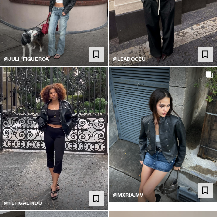
@JULI_FIGUEROA
@LEADOCEU
@MXRIA.MV
@FEFIGALINDO