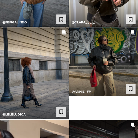
@FEFIGALINDO
@CLARA___._
@ANNIE_FP
@LELELUDICA