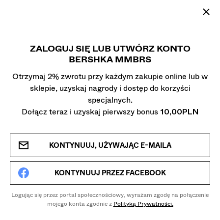
BERSHKA Poland Rejestracja | Bershka
ZALOGUJ SIĘ LUB UTWÓRZ KONTO
BERSHKA MMBRS
Otrzymaj 2% zwrotu przy każdym zakupie online lub w
sklepie, uzyskaj nagrody i dostęp do korzyści
specjalnych.
Dołącz teraz i uzyskaj pierwszy bonus
10,00PLN
KONTYNUUJ, UŻYWAJĄC E-MAILA
KONTYNUUJ PRZEZ FACEBOOK
Logując się przez portal społecznościowy, wyrażam zgodę na połączenie
mojego konta zgodnie z
Polityką Prywatności.