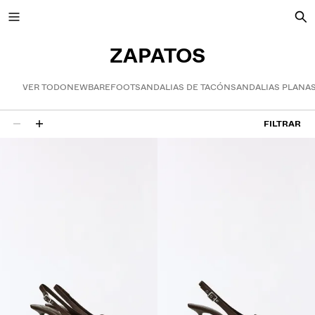
ZAPATOS
VER TODO
NEW
BAREFOOT
SANDALIAS DE TACÓN
SANDALIAS PLANA
NEW
FILTRAR
20 resultados
VER TODO
CAZADORAS
CAMISETAS Y POLOS
PANTALONES
JEANS
BERMUDAS