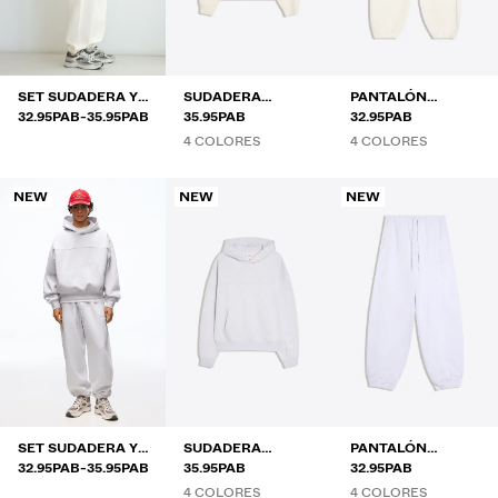
SET SUDADERA Y
SUDADERA
PANTALÓN
RANGO DE PRECIOS ENTRE
Y
PANTALÓN
32.95PAB
-
35.95PAB
CAPUCHA
35.95PAB
JOGGER
32.95PAB
4 COLORES
4 COLORES
NEW
NEW
NEW
SET SUDADERA Y
SUDADERA
PANTALÓN
RANGO DE PRECIOS ENTRE
Y
PANTALÓN
32.95PAB
-
35.95PAB
CAPUCHA
35.95PAB
JOGGER
32.95PAB
4 COLORES
4 COLORES