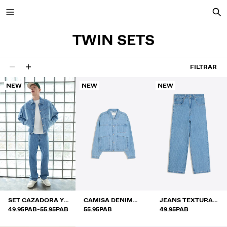
TWIN SETS
FILTRAR
114 resultados
NEW
NEW
NEW
SET CAZADORA Y
CAMISA DENIM
JEANS TEXTURA
RANGO DE PRECIOS ENTRE
Y
JEANS
49.95PAB
-
55.95PAB
TEXTURA
55.95PAB
CUADROS
49.95PAB
CUADROS