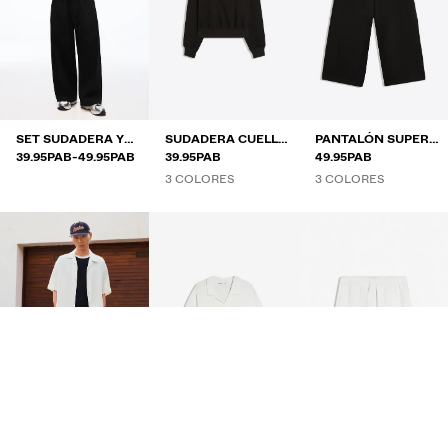
SET SUDADERA Y
SUDADERA CUELLO
PANTALÓN SUPER
RANGO DE PRECIOS ENTRE
Y
PANTALÓN
39.95PAB
-
49.95PAB
REDONDO PARCHE
39.95PAB
BAGGY PLIEGUES
49.95PAB
3 COLORES
3 COLORES