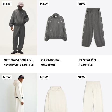
NEW
NEW
NEW
SET CAZADORA Y
CAZADORA
PANTALÓN
RANGO DE PRECIOS ENTRE
Y
PANTALÓN
49.95PAB
-
65.95PAB
OVERSIZE RAYA
65.95PAB
JOGGER RAYA
49.95PAB
DIPLOMÁTICA
DIPLOMÁTICA
NEW
NEW
NEW