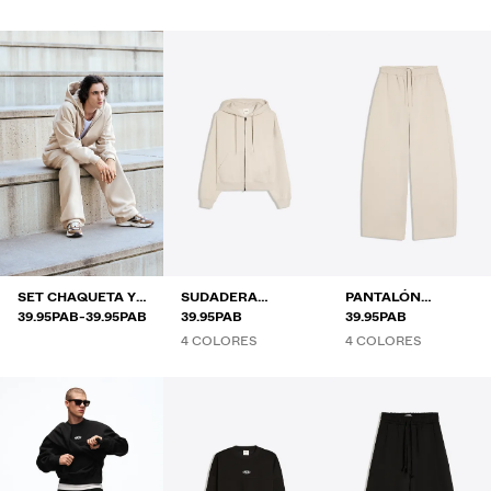
SET CHAQUETA Y
SUDADERA
PANTALÓN
RANGO DE PRECIOS ENTRE
Y
PANTALÓN
39.95PAB
-
39.95PAB
CAPUCHA
39.95PAB
BALLOON
39.95PAB
CREMALLERA
PERCHADO
4 COLORES
4 COLORES