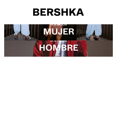
Selección de género
IR A MODA
MUJER
IR A MODA
HOMBRE