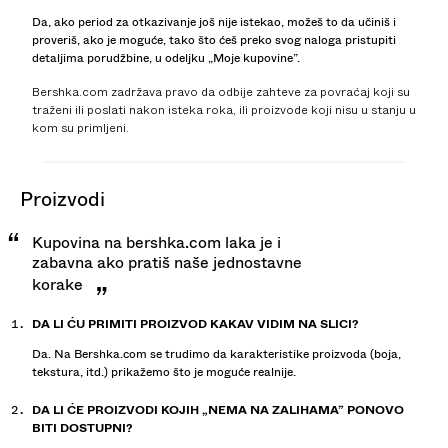
Da, ako period za otkazivanje još nije istekao, možeš to da učiniš i
proveriš, ako je moguće, tako što ćeš preko svog naloga pristupiti
detaljima porudžbine, u odeljku „Moje kupovine”.
Bershka.com zadržava pravo da odbije zahteve za povraćaj koji su
traženi ili poslati nakon isteka roka, ili proizvode koji nisu u stanju u
kom su primljeni.
proizvodi
Kupovina na bershka.com laka je i
zabavna ako pratiš naše jednostavne
korake
DA LI ĆU PRIMITI PROIZVOD KAKAV VIDIM NA SLICI?
Da. Na Bershka.com se trudimo da karakteristike proizvoda (boja,
tekstura, itd.) prikažemo što je moguće realnije.
DA LI ĆE PROIZVODI KOJIH „NEMA NA ZALIHAMA” PONOVO
BITI DOSTUPNI?