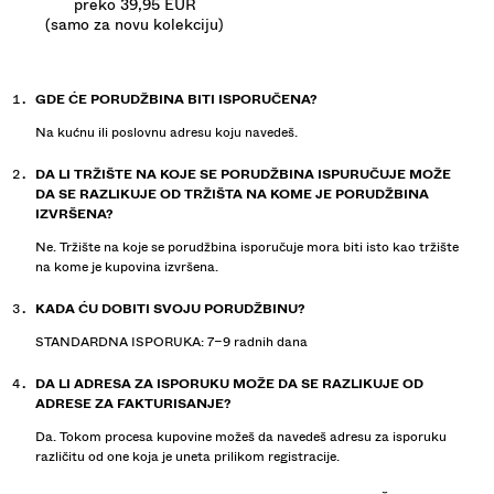
preko 39,95 EUR
(samo za novu kolekciju)
GDE ĆE PORUDŽBINA BITI ISPORUČENA?
Na kućnu ili poslovnu adresu koju navedeš.
DA LI TRŽIŠTE NA KOJE SE PORUDŽBINA ISPURUČUJE MOŽE
DA SE RAZLIKUJE OD TRŽIŠTA NA KOME JE PORUDŽBINA
IZVRŠENA?
Ne. Tržište na koje se porudžbina isporučuje mora biti isto kao tržište
na kome je kupovina izvršena.
KADA ĆU DOBITI SVOJU PORUDŽBINU?
STANDARDNA ISPORUKA: 7–9 radnih dana
DA LI ADRESA ZA ISPORUKU MOŽE DA SE RAZLIKUJE OD
ADRESE ZA FAKTURISANJE?
Da. Tokom procesa kupovine možeš da navedeš adresu za isporuku
različitu od one koja je uneta prilikom registracije.