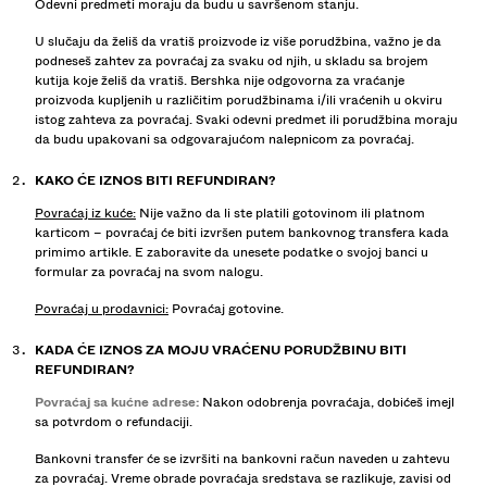
Odevni predmeti moraju da budu u savršenom stanju.
U slučaju da želiš da vratiš proizvode iz više porudžbina, važno je da
podneseš zahtev za povraćaj za svaku od njih, u skladu sa brojem
kutija koje želiš da vratiš. Bershka nije odgovorna za vraćanje
proizvoda kupljenih u različitim porudžbinama i/ili vraćenih u okviru
istog zahteva za povraćaj. Svaki odevni predmet ili porudžbina moraju
da budu upakovani sa odgovarajućom nalepnicom za povraćaj.
KAKO ĆE IZNOS BITI REFUNDIRAN?
Povraćaj iz kuće:
Nije važno da li ste platili gotovinom ili platnom
karticom – povraćaj će biti izvršen putem bankovnog transfera kada
primimo artikle. E zaboravite da unesete podatke o svojoj banci u
formular za povraćaj na svom nalogu.
Povraćaj u prodavnici:
Povraćaj gotovine.
KADA ĆE IZNOS ZA MOJU VRAĆENU PORUDŽBINU BITI
REFUNDIRAN?
Povraćaj sa kućne adrese:
Nakon odobrenja povraćaja, dobićeš imejl
sa potvrdom o refundaciji.
Bankovni transfer će se izvršiti na bankovni račun naveden u zahtevu
za povraćaj. Vreme obrade povraćaja sredstava se razlikuje, zavisi od