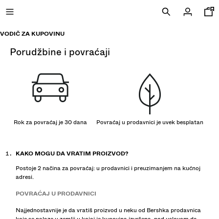
VODIČ ZA KUPOVINU
porudžbine i povraćaji
NOVO
CURATED BY
COMBO WINS %
Rok za povraćaj je 30 dana
Povraćaj u prodavnici je uvek besplatan
PRIKAŽI SVE
JAKNE
KAKO MOGU DA VRATIM PROIZVOD?
MAJICE I POLO MAJICE
Postoje 2 načina za povraćaj: u prodavnici i preuzimanjem na kućnoj
PANTALONE
adresi.
FARMERKE
POVRAĆAJ U PRODAVNICI
BERMUDE
Najjednostavnije je da vratiš proizvod u neku od Bershka prodavnica
DUKSERICE