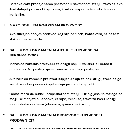
Bershka.com prodaje samo proizvode u savršenom stanju, tako da ako
ikad dobiješ proizvod koji to nije, kontaktiraj sa našom službom za
korisnike.
A AKO DOBIJEM POGREŠAN PROIZVOD?
Ako slučajno dobiješ proizvod koji nije poručen, kontaktiraj sa našom
službom za korisnike.
DA LI MOGU DA ZAMENIM ARTIKLE KUPLJENE NA
BERSHKA.COM?
Možeš da zameniš proizvode za drugu boju ili veličinu, ali samo u
prodavnici. Ne postoji opcija zamene po onlajn postupku.
Ako želiš da zameniš proizvod kupljen onlajn za neki drugi, treba da ga
vratiš, a zatim ponovo kupiš onlajn proizvod koji želiš.
Odeća mora da bude u besprekornom stanju, i iz higijenskih razloga ne
mogu se menjati hulahopke, čarape, minđuše, trake za kosu i drugi
modni dodaci za kosu (ukosnice, gumice za kosu...).
DA LI MOGU DA ZAMENIM PROIZVODE KUPLJENE U
PRODAVNICI?