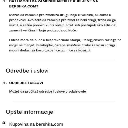
DA LI MOGU DA ZAMENIM ARTIKLE KUPLJENE NA
BERSHKA.COM?
Možeš da zameniš proizvode za drugu boju ili veličinu, ali samo u
prodavnici. Ako želiš da zameniš proizvod za neki drugi, treba da ga
vratiš, a zatim ponovo kupiš onlajn. Prati isti postupak ako želiš da
zameniš veličinu ili boju proizvoda od kuće.
Odeća mora da bude u besprekornom stanju, i iz higijenskih razloga ne
mogu se menjati hulahopke, čarape, minđuše, trake za kosu i drugi
modni dodaci za kosu (ukosnice, gumice za kosu...).
odredbe i uslovi
ODREDBE I USLOVI
Možeš da pročitaš odredbe i uslove prodaje
ovde
opšte informacije
Kupovina na bershka.com