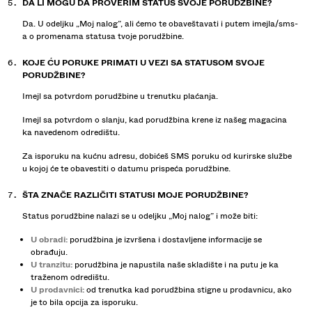
DA LI MOGU DA PROVERIM STATUS SVOJE PORUDŽBINE?
Da. U odeljku „Moj nalog”, ali ćemo te obaveštavati i putem imejla/sms-
a o promenama statusa tvoje porudžbine.
KOJE ĆU PORUKE PRIMATI U VEZI SA STATUSOM SVOJE
PORUDŽBINE?
Imejl sa potvrdom porudžbine u trenutku plaćanja.
Imejl sa potvrdom o slanju, kad porudžbina krene iz našeg magacina
ka navedenom odredištu.
Za isporuku na kućnu adresu, dobićeš SMS poruku od kurirske službe
u kojoj će te obavestiti o datumu prispeća porudžbine.
ŠTA ZNAČE RAZLIČITI STATUSI MOJE PORUDŽBINE?
Status porudžbine nalazi se u odeljku „Moj nalog” i može biti:
U obradi:
porudžbina je izvršena i dostavljene informacije se
obrađuju.
U tranzitu:
porudžbina je napustila naše skladište i na putu je ka
traženom odredištu.
U prodavnici:
od trenutka kad porudžbina stigne u prodavnicu, ako
je to bila opcija za isporuku.