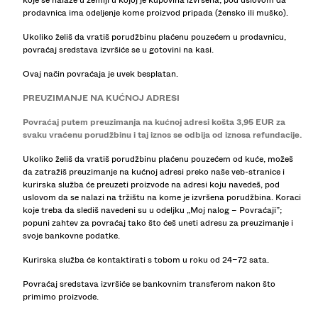
koje se nalaze u zemlji u kojoj je kupovina izvršena, pod uslovom da
KOŠULJE
prodavnica ima odeljenje kome proizvod pripada (žensko ili muško).
DŽEMPERI I KARDIGANI
Ukoliko želiš da vratiš porudžbinu plaćenu pouzećem u prodavnicu,
DVODELNI KOMPLETI
povraćaj sredstava izvršiće se u gotovini na kasi.
KUPAĆI KOSTIMI
Ovaj način povraćaja je uvek besplatan.
OBUĆA
DODACI
PREUZIMANJE NA KUĆNOJ ADRESI
PREPORUČENO
SARADNJE®
Povraćaj putem preuzimanja na kućnoj adresi košta 3,95 EUR za
svaku vraćenu porudžbinu i taj iznos se odbija od iznosa refundacije.
NAJPRODAVANIJI PROIZVODI
POSEBNE PONUDE
Ukoliko želiš da vratiš porudžbinu plaćenu pouzećem od kuće, možeš
da zatražiš preuzimanje na kućnoj adresi preko naše veb-stranice i
POSEBNI PROJEKTI
kurirska služba će preuzeti proizvode na adresi koju navedeš, pod
BERSHKA MUSIC
uslovom da se nalazi na tržištu na kome je izvršena porudžbina. Koraci
koje treba da slediš navedeni su u odeljku „Moj nalog – Povraćaji”;
NEWSLETTER
POMOĆ
popuni zahtev za povraćaj tako što ćeš uneti adresu za preuzimanje i
svoje bankovne podatke.
Kurirska služba će kontaktirati s tobom u roku od 24–72 sata.
Povraćaj sredstava izvršiće se bankovnim transferom nakon što
primimo proizvode.