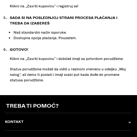
Klikni na „Završi kupovinu” i registruj se!
SADA SI NA POSLEDNJOJ STRANI PROCESA PLAĆANJA I
TREBA DA IZABEREŠ
Naš standardni način isporuke.
Dostupna opcija plaćanja: Pouzećem.
GOTOVO!
Klikni na „Završi kupovinu” i dobićeš imejl sa potvrdom porudžbine.
Status porudžbine možeš da vidiš u realnom vremenu u odeljku „Moj
nalog”, ali ćemo ti poslati i imejl svaki put kada dođe do promene
statusa porudžbine.
TREBA TI POMOĆ?
KONTAKT