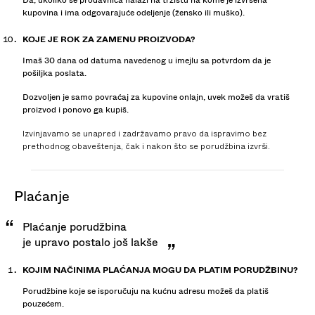
Da, ukoliko se prodavnica nalazi na tržištu na kome je izvršena
kupovina i ima odgovarajuće odeljenje (žensko ili muško).
KOJE JE ROK ZA ZAMENU PROIZVODA?
Imaš 30 dana od datuma navedenog u imejlu sa potvrdom da je
pošiljka poslata.
Dozvoljen je samo povraćaj za kupovine onlajn, uvek možeš da vratiš
proizvod i ponovo ga kupiš.
Izvinjavamo se unapred i zadržavamo pravo da ispravimo bez
prethodnog obaveštenja, čak i nakon što se porudžbina izvrši.
plaćanje
Plaćanje porudžbina
je upravo postalo još lakše
KOJIM NAČINIMA PLAĆANJA MOGU DA PLATIM PORUDŽBINU?
Porudžbine koje se isporučuju na kućnu adresu možeš da platiš
pouzećem.