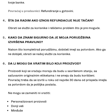
tvoje banke.
Povraćaj u prodavnici:
Refundiranje u gotovini.
ŠTA DA RADIM AKO IZNOS REFUNDACIJE NIJE TAČAN?
Obrati se službi za korisnike i rešićemo problem što je pre moguće.
KAKO DA ZNAM SIGURNO DA JE MOJA PORUDŽBINA
IZVRŠENA PRAVILNO?
Nakon što kompletiraš porudžbinu, dobićeš imejl sa potvrdom. Ako ga
ne dobiješ, obrati se našoj službi za korisnike.
DA LI MOGU DA VRATIM BILO KOJI PROIZVOD?
Proizvodi koji se vraćaju moraju da budu u savršenom stanju, sa
sačuvanim originalnim etiketama i ne smeju da budu korišćeni.
Povraćaj treba da se izvrši u roku od najviše 30 dana od prispeća imejla
sa potvrdom da je pošiljka poslata.
Ne mogu se zameniti ni vratiti:
Personalizovani proizvodi
Donji veš
Minđuše