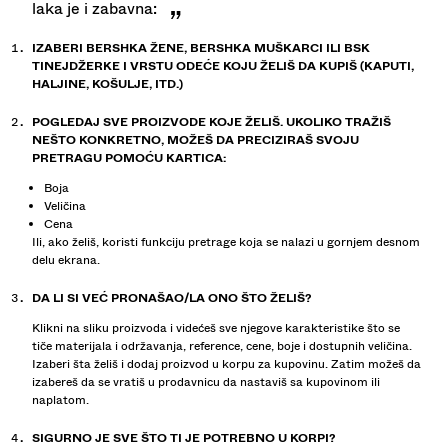
laka je i zabavna:
IZABERI BERSHKA ŽENE, BERSHKA MUŠKARCI ILI BSK
TINEJDŽERKE I VRSTU ODEĆE KOJU ŽELIŠ DA KUPIŠ (KAPUTI,
HALJINE, KOŠULJE, ITD.)
POGLEDAJ SVE PROIZVODE KOJE ŽELIŠ. UKOLIKO TRAŽIŠ
NEŠTO KONKRETNO, MOŽEŠ DA PRECIZIRAŠ SVOJU
PRETRAGU POMOĆU KARTICA:
Boja
Veličina
Cena
Ili, ako želiš, koristi funkciju pretrage koja se nalazi u gornjem desnom
delu ekrana.
DA LI SI VEĆ PRONAŠAO/LA ONO ŠTO ŽELIŠ?
Klikni na sliku proizvoda i videćeš sve njegove karakteristike što se
tiče materijala i održavanja, reference, cene, boje i dostupnih veličina.
Izaberi šta želiš i dodaj proizvod u korpu za kupovinu. Zatim možeš da
izabereš da se vratiš u prodavnicu da nastaviš sa kupovinom ili
naplatom.
SIGURNO JE SVE ŠTO TI JE POTREBNO U KORPI?