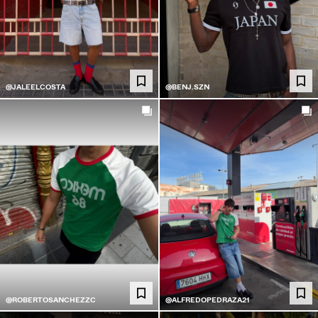
@JALEELCOSTA
@BENJ.SZN
@ROBERTOSANCHEZZC
@ALFREDOPEDRAZA21