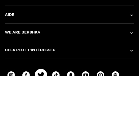
AIDE
WE ARE BERSHKA
CELA PEUT T'INTÉRESSER
CONDITIONS GÉNÉRALES D'ACHAT
POLITIQUE DE CONFIDENTIALITÉ
POLITIQUE DE COOKIES
CONFIGURER LES COOKIES
SITEMAP
INDITEX GROUP MODERN SLAVERY AND HUMAN TRAFFICKING IN SUPPLY
CHAIN STATEMENT 2025
UTILISATION DE L’IA
MAROC
|
FRANÇAIS
© 2026 BERSHKA
Changer de marché et de langue