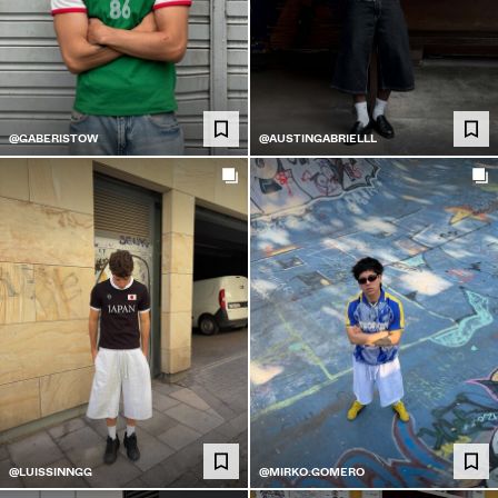
@GABERISTOW
@AUSTINGABRIELLL
@LUISSINNGG
@MIRKO.GOMERO