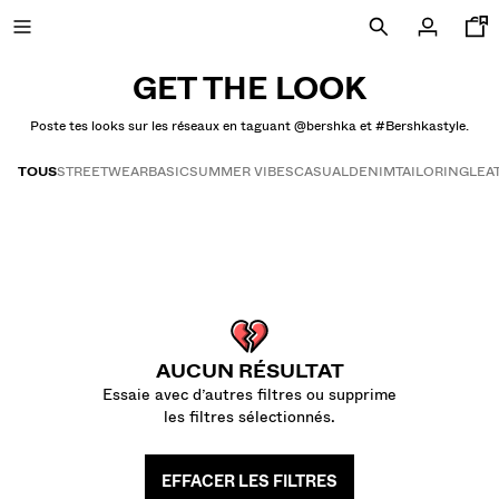
GET THE LOOK
Poste tes looks sur les réseaux en taguant @bershka et #Bershkastyle.
NOUVEAUTÉS
TOUS
STREETWEAR
BASIC
SUMMER VIBES
CASUAL
DENIM
TAILORING
LEA
CURATED BY
Get the look
TOUT VOIR
VESTES
T-SHIRTS ET POLOS
PANTALONS
AUCUN RÉSULTAT
JEANS
Essaie avec d’autres filtres ou supprime
BERMUDAS
les filtres sélectionnés.
SWEATS
CHEMISES
EFFACER LES FILTRES
PULLS ET GILETS