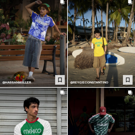
@HASSANMIILLER
@REYGIECONSTANTINO