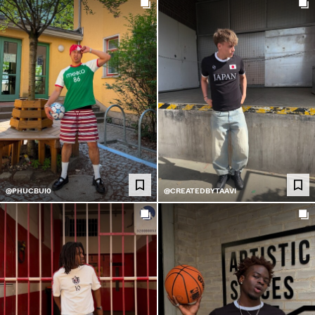
@PHUCBUI0
@CREATEDBYTAAVI