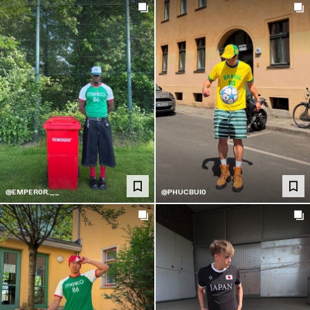
@EMPER0R.__
@PHUCBUI0