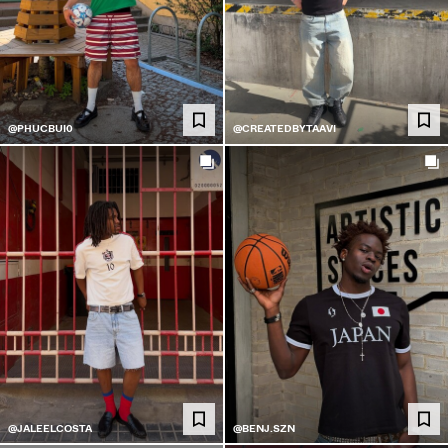
@PHUCBUI0
@CREATEDBYTAAVI
@JALEELCOSTA
@BENJ.SZN