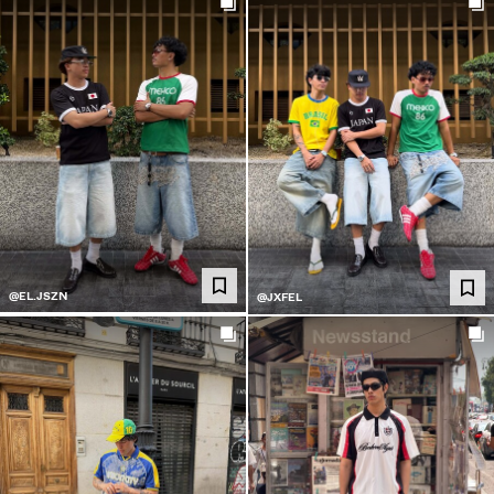
@EL.JSZN
@JXFEL