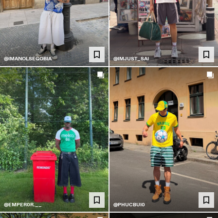
@IMANOLSEGOBIA
@IMJUST_SAI
@EMPER0R.__
@PHUCBUI0