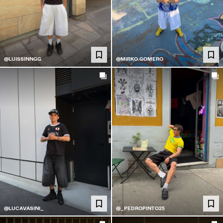
@LUISSINNGG
@MIRKO.GOMERO
@LUCAVASINI_
@_PEDROPINTO25