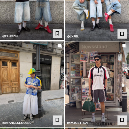
@EL.JSZN
@JXFEL
@IMANOLSEGOBIA
@IMJUST_SAI