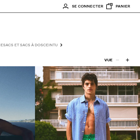
SE CONNECTER
PANIER
IE
SACS ET SACS À DOS
CEINTURES
UNDERWEAR
CHAUSSETTES
VUE