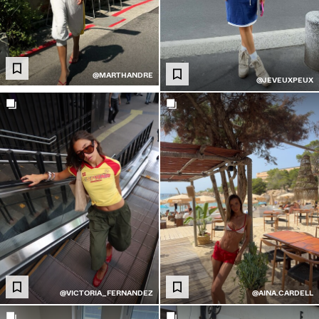
@MARTHANDRE
@JEVEUXPEUX
@VICTORIA_FERNANDEZ
@AINA.CARDELL