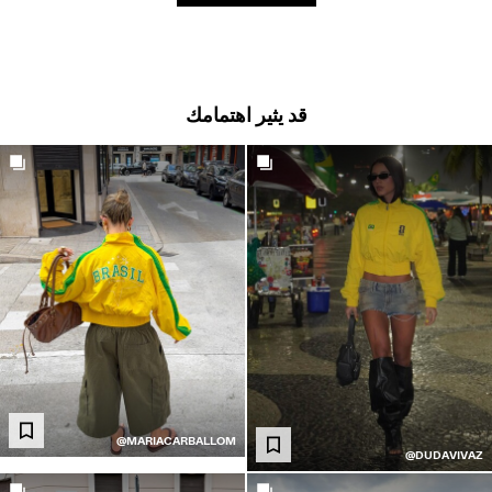
ترات من التريكو
لابس سباحة
حذية
كسسوارات
قد يثير اهتمامك
نتجات موصى بها
نزيلات حتى-50%
Get the look
لشراكات®
لمنتجات الأكثر مبيعًا
ريدة من نوعها
BERSHKA MUSI
NEWSLETTER
المساعدة
@MARIACARBALLOM
@DUDAVIVAZ