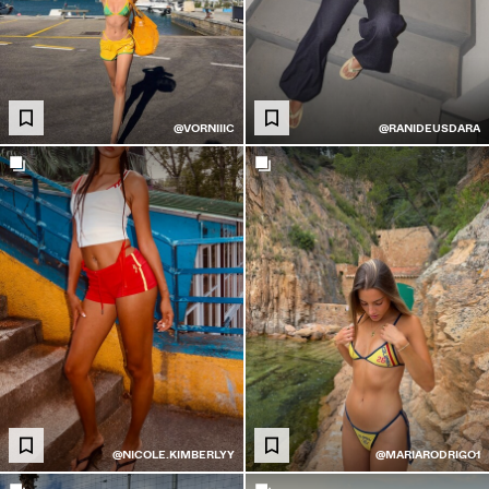
@VORNIIIC
@RANIDEUSDARA
@NICOLE.KIMBERLYY
@MARIARODRIGO1