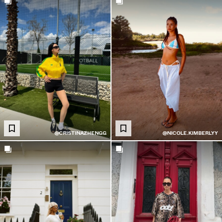
@CRISTINAZHENGG
@NICOLE.KIMBERLYY