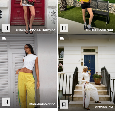
@MARCELINAKIELPIKOWSKA
@CRISTINAZHENGG
@GALIZAGIOVANNA
@PHUME.JILI