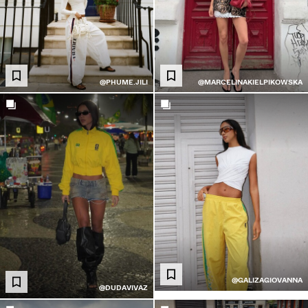
@PHUME.JILI
@MARCELINAKIELPIKOWSKA
@GALIZAGIOVANNA
@DUDAVIVAZ