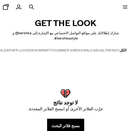
GET THE LOOK
شارك إطلالاتك على مواقع التواصل الاجتماعي مع الإشارة إلى ‎@bershka‎ و
‎#bershkastyle‎.
جديدنا
الكل
TRENDY
CASUAL
VIRAL
SUMMER VIBES
PARTY
DENIM
LEATHER-LOOK
N
CURATED BY
Get the look
رض الكل
اكيتات
يشرتات و قمصان بولو
ناطيل
ناطيل جينز
لا توجد نتائج
ورتات
جرّب الفلاتر الأخرى أو امسح الفلاتر المحددة.
ويت شيرتات
مصان
مسح فلاتر البحث
ويتر وكارديغان