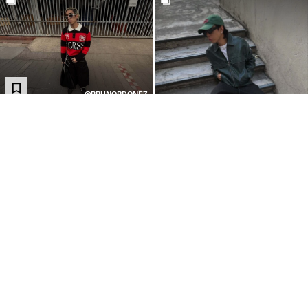
@BRUNORDONEZ
@IMROBINJAY