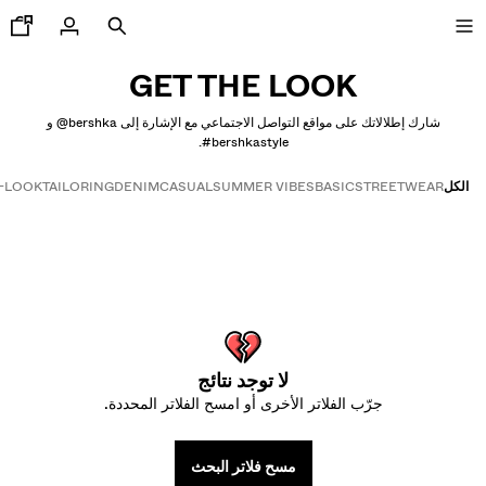
GET THE LOOK
شارك إطلالاتك على مواقع التواصل الاجتماعي مع الإشارة إلى ‎@bershka‎ و
‎#bershkastyle‎.
تنزيلات حتى-50%
الكل
STREETWEAR
BASIC
SUMMER VIBES
CASUAL
DENIM
TAILORING
-LOOK
Get the look
تشكيلة جديدة
جديدنا
عرض الكل
لا توجد نتائج
تيشرتات و قمصان بولو
جرّب الفلاتر الأخرى أو امسح الفلاتر المحددة.
بناطيل
مسح فلاتر البحث
بناطيل جينز