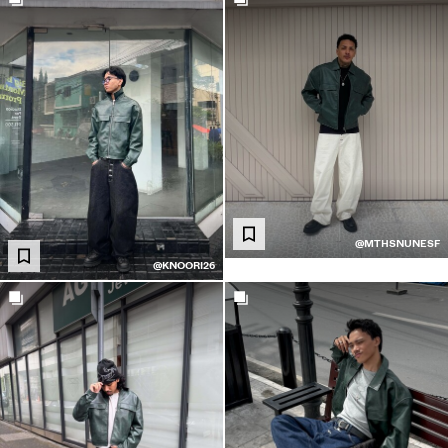
لمنتجات الأكثر مبيعًا
ريدة من نوعها
BERSHKA MUSI
NEWSLETTER
المساعدة
@MTHSNUNESF
@KNOORI26