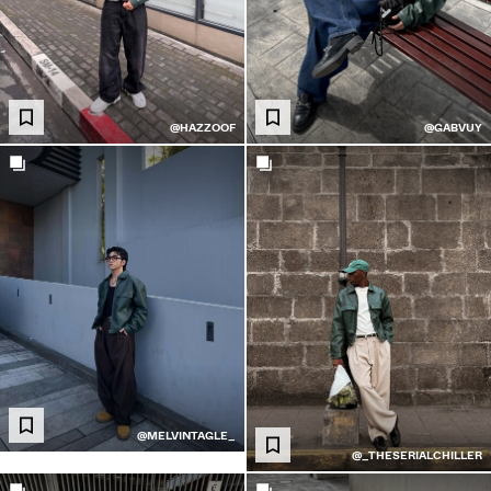
@HAZZOOF
@GABVUY
@MELVINTAGLE_
@_THESERIALCHILLER