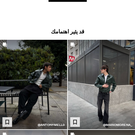
شورتات
سويت شيرتات
قمصان
قد يثير اهتمامك
جاكيتات
Get the look
سويتر وكارديغان
سترات من التريكو
ملابس سباحة
أحذية
إكسسوارات
نتجات موصى بها
@ANTONYMELL0
@MARIOMORENA_
لشراكات®