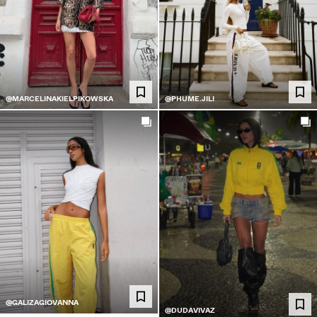
@MARCELINAKIELPIKOWSKA
@PHUME.JILI
@GALIZAGIOVANNA
@DUDAVIVAZ