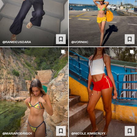
@RANIDEUSDARA
@VORNIIIC
@MARIARODRIGO1
@NICOLE.KIMBERLYY