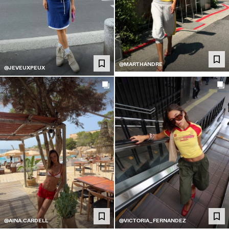
@MARTHANDRE
@JEVEUXPEUX
@AINA.CARDELL
@VICTORIA_FERNANDEZ