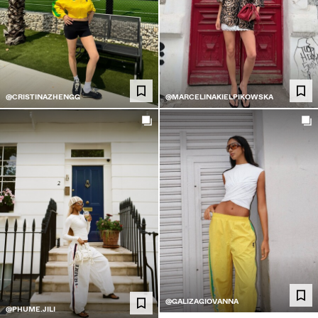
@CRISTINAZHENGG
@MARCELINAKIELPIKOWSKA
@GALIZAGIOVANNA
@PHUME.JILI