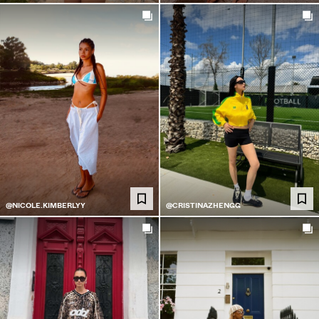
@NICOLE.KIMBERLYY
@CRISTINAZHENGG