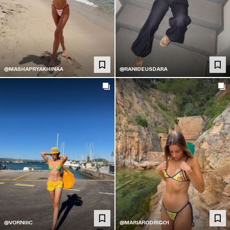
@MASHAPRYAKHINAA
@RANIDEUSDARA
@VORNIIIC
@MARIARODRIGO1