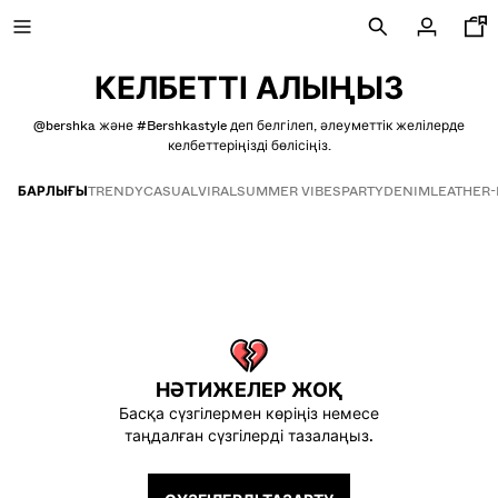
КЕЛБЕТТІ АЛЫҢЫЗ
‎@bershka және #Bershkastyle деп белгілеп, әлеуметтік желілерде
келбеттеріңізді бөлісіңіз.
ЖАҢА
БАРЛЫҒЫ
TRENDY
CASUAL
VIRAL
SUMMER VIBES
PARTY
DENIM
LEATHER
CURATED BY
Келбетті алыңыз
COMBO WINS %
БАРЛЫҒЫН КӨРУ
КҮРТЕШЕ
ФУТБОЛКА ЖӘНЕ ПОЛО
НӘТИЖЕЛЕР ЖОҚ
ШАЛБАР
Басқа сүзгілермен көріңіз немесе
ДЖИНС
таңдалған сүзгілерді тазалаңыз.
БЕРМУД
СВИТШОТ