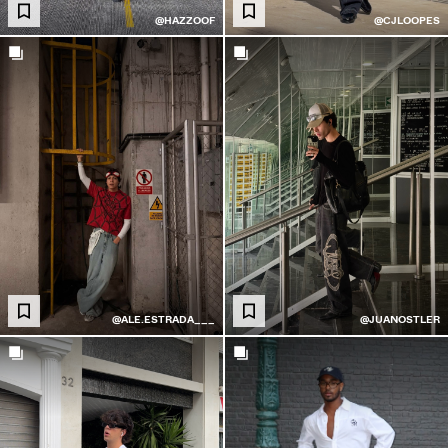
ווין סט
@HAZZOOF
@CJLOOPES
גדי ים
עליים
ביזרים
ומלצים
SA עד 70%
COLLABORATIONS
בי מכר
רויקטים מיוחדים
BERSHKA MUSI
NEWSLETTER
עזרה
@ALE.ESTRADA___
@JUANOSTLER