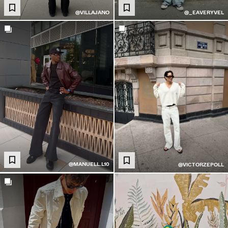
@VILLAJANO
@_EAVERYVEL
@MANUELL.L10
@VICTORZEPOLL