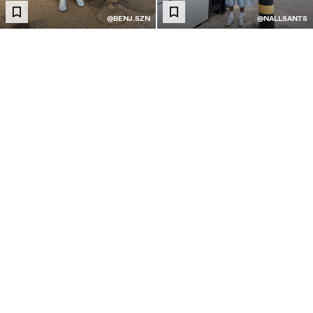
@BENJ.SZN
@NALLSANTS