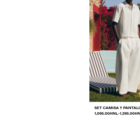
SET CAMISA Y PANTAL
RANGO DE PRECIOS E
Y
1,095.00HNL
-
1,395.00H