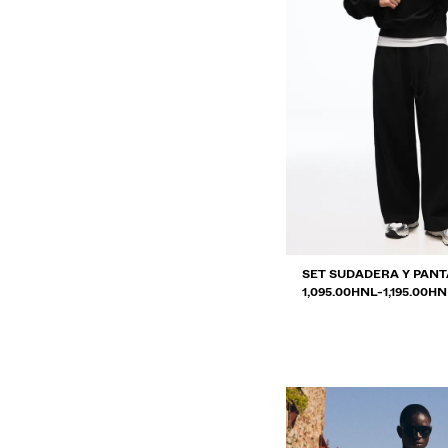
SET SUDADERA Y PAN
RANGO DE PRECIOS E
Y
1,095.00HNL
-
1,195.00HN