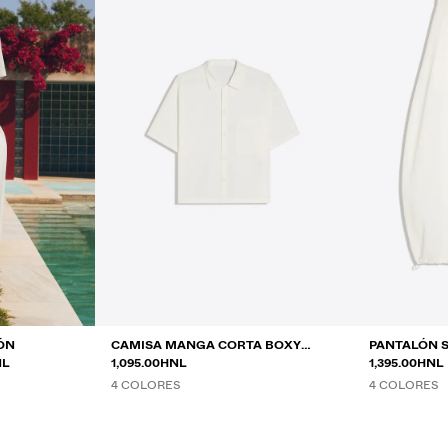
ÓN
CAMISA MANGA CORTA BOXY
PANTALÓN 
NTRE
NL
PLISADA
1,095.00HNL
SEMIJOGGE
1,395.00HNL
4 COLORES
4 COLORES