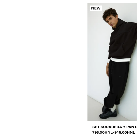
NEW
SET SUDADERA Y PAN
RANGO DE PRECIOS E
Y
795.00HNL
-
945.00HNL