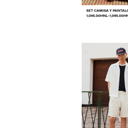
SET CAMISA Y PANTAL
RANGO DE PRECIOS E
Y
1,095.00HNL
-
1,095.00H