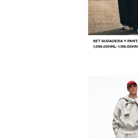
SET SUDADERA Y PAN
RANGO DE PRECIOS E
Y
1,095.00HNL
-
1,195.00HN