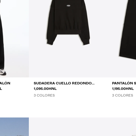
TALÓN
SUDADERA CUELLO REDONDO
PANTALÓN S
NTRE
L
PARCHE
1,095.00HNL
1,195.00HNL
3 COLORES
3 COLORES