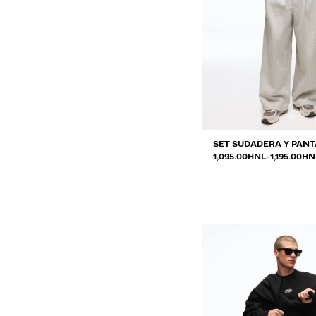
SET SUDADERA Y PAN
RANGO DE PRECIOS E
Y
1,095.00HNL
-
1,195.00HN