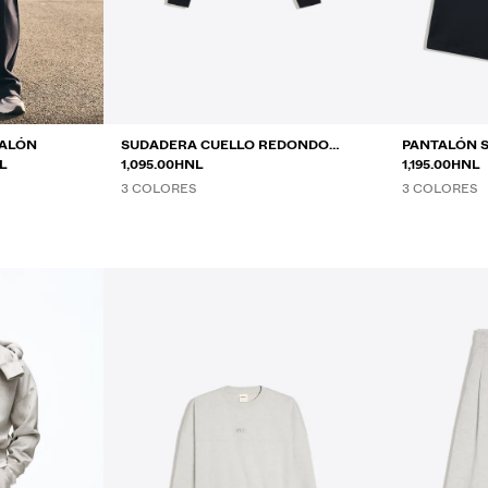
TALÓN
SUDADERA CUELLO REDONDO
PANTALÓN S
NTRE
L
PARCHE
1,095.00HNL
1,195.00HNL
3 COLORES
3 COLORES