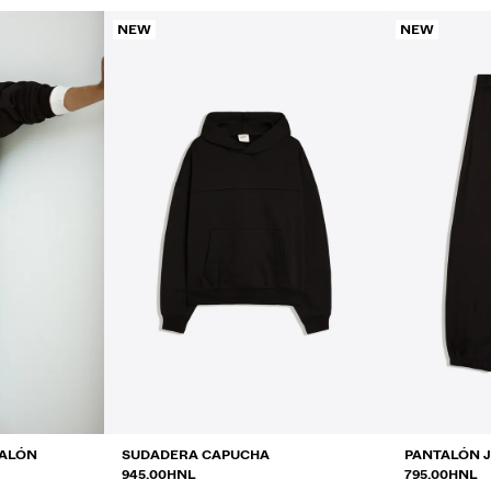
NEW
NEW
TALÓN
SUDADERA CAPUCHA
PANTALÓN 
NTRE
945.00HNL
795.00HNL