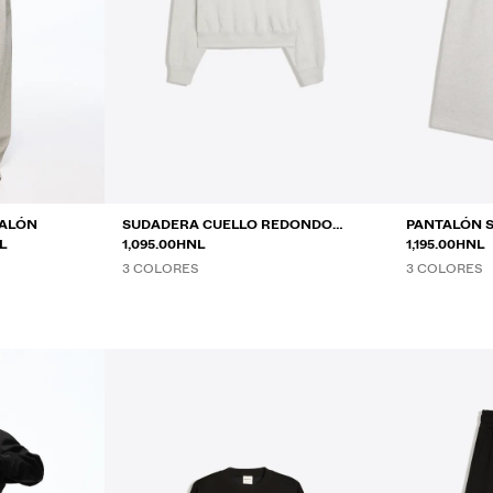
TALÓN
SUDADERA CUELLO REDONDO
PANTALÓN S
NTRE
L
PARCHE
1,095.00HNL
1,195.00HNL
3 COLORES
3 COLORES