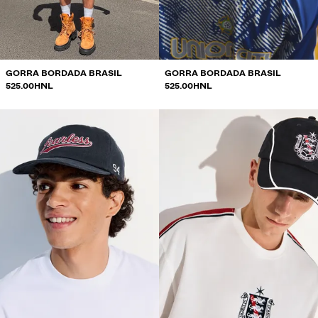
SUDADERAS
CAMISAS
CAZADORAS
GORRA BORDADA BRASIL
GORRA BORDADA BRASIL
525.00HNL
525.00HNL
JERSÉIS Y CÁRDIGANS
BAÑADORES
ZAPATOS
ACCESORIOS
RECOMENDADOS
LO MÁS VENDIDO
PROYECTOS ESPECIALES
BERSHKA MUSIC