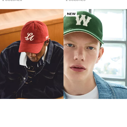
NEW
GORRA BORDADA
GORRA PARCHE
525.00HNL
525.00HNL
2 COLORES
2 COLORES