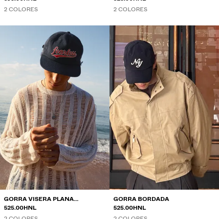
2 COLORES
2 COLORES
GORRA VISERA PLANA
GORRA BORDADA
BORDADA
525.00HNL
525.00HNL
2 COLORES
2 COLORES