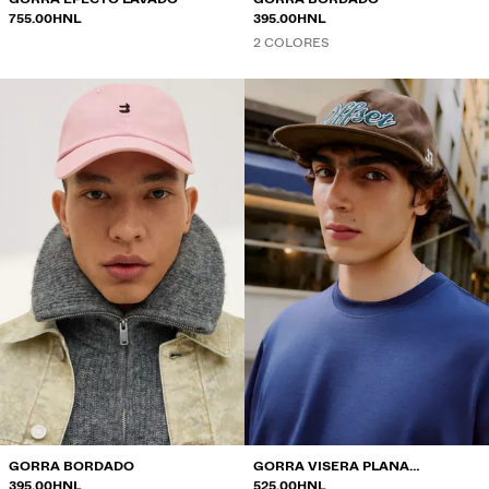
755.00HNL
395.00HNL
2 COLORES
GORRA BORDADO
GORRA VISERA PLANA
395.00HNL
BORDADA
525.00HNL