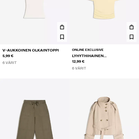
ONLINE EXCLUSIVE
V-AUKKOINEN OLKAINTOPPI
5,99 €
LYHYTHIHAINEN
EPÄSYMMETRINEN T-PAITA
12,99 €
6 VÄRIT
6 VÄRIT