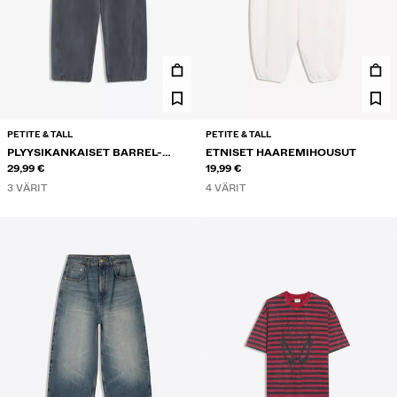
PETITE & TALL
PETITE & TALL
PLYYSIKANKAISET BARREL-
ETNISET HAAREMIHOUSUT
HOUSUT STOPPAREILLA
29,99 €
19,99 €
3 VÄRIT
4 VÄRIT