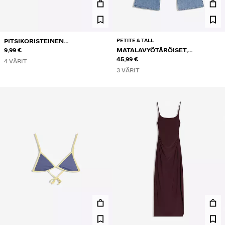
PETITE & TALL
PITSIKORISTEINEN
OLKAINTOPPI NAPPIKAULA-
9,99 €
MATALAVYÖTÄRÖISET,
AUKOLLA
KIRJAILLUT KELLOHELMALLISET
45,99 €
4 VÄRIT
FARKUT
3 VÄRIT