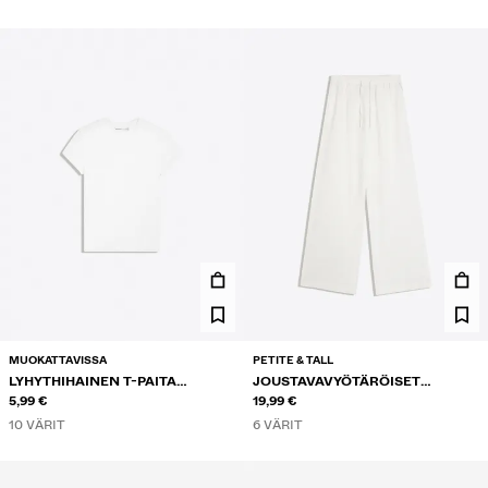
MUOKATTAVISSA
PETITE & TALL
LYHYTHIHAINEN T-PAITA
JOUSTAVAVYÖTÄRÖISET
PYÖREÄLLÄ KAULA-AUKOLLA
5,99 €
HOUSUT
19,99 €
10 VÄRIT
6 VÄRIT