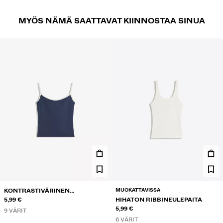
MYÖS NÄMÄ SAATTAVAT KIINNOSTAA SINUA
MUOKATTAVISSA
KONTRASTIVÄRINEN
NARUTOPPI
5,99 €
HIHATON RIBBINEULEPAITA
5,99 €
9 VÄRIT
6 VÄRIT