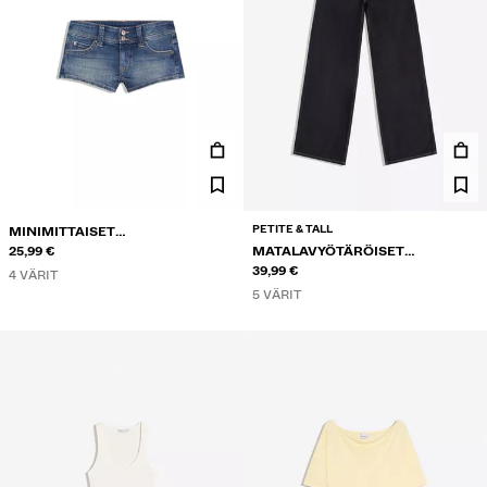
PETITE & TALL
MINIMITTAISET
FARKKUSHORTSIT
25,99 €
MATALAVYÖTÄRÖISET
LEVEÄLAHKEISET FARKUT
39,99 €
4 VÄRIT
5 VÄRIT