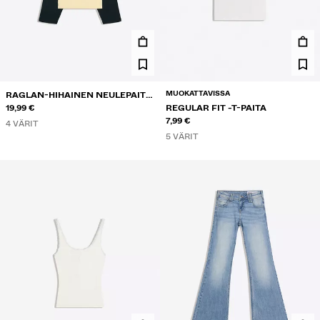
MUOKATTAVISSA
RAGLAN-HIHAINEN NEULEPAITA
PYÖREÄLLÄ KAULA-AUKOLLA
19,99 €
REGULAR FIT -T-PAITA
7,99 €
4 VÄRIT
5 VÄRIT