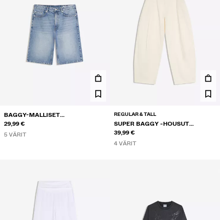
REGULAR & TALL
BAGGY-MALLISET
FARKKUBERMUDASHORTSIT
29,99 €
SUPER BAGGY -HOUSUT
PELLAVASEKOITETTA
39,99 €
5 VÄRIT
4 VÄRIT