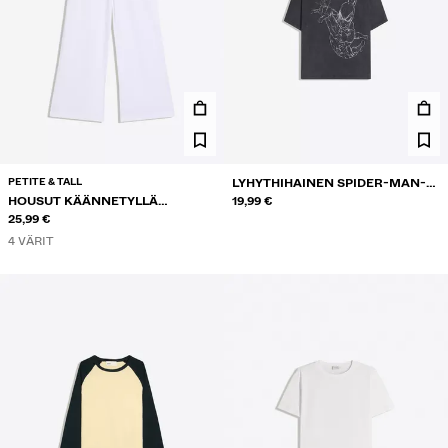
PETITE & TALL
LYHYTHIHAINEN SPIDER-MAN-T-
HOUSUT KÄÄNNETYLLÄ
PAITA
19,99 €
VYÖTÄRÖLLÄ
25,99 €
4 VÄRIT