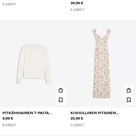
BOOTCUT-FARKUT
39,99 €
3 VÄRIT
5 VÄRIT
PITKÄHIHAINEN T-PAITA
KUVIOLLINEN PITSINEN
PYÖREÄLLÄ KAULA-AUKOLLA
9,99 €
PUOLIPITKÄ MEKKO
25,99 €
8 VÄRIT
3 VÄRIT