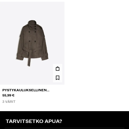
PYSTYKAULUKSELLINEN
TRENSSITAKKI
55,99 €
3 VÄRIT
TARVITSETKO APUA?