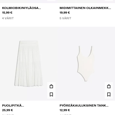
KOLMIOBIKINIYLÄOSA
MIDIMITTAINEN OLKAINMEKKO
KONTRASTILLA
15,99 €
RYPYTYKSELLÄ
19,99 €
4 VÄRIT
5 VÄRIT
PUOLIPITKÄ
PYÖREÄKAULUKSINEN TANK
KIETAISUVYÖTÄRÖINEN HAME
25,99 €
BODY
12,99 €