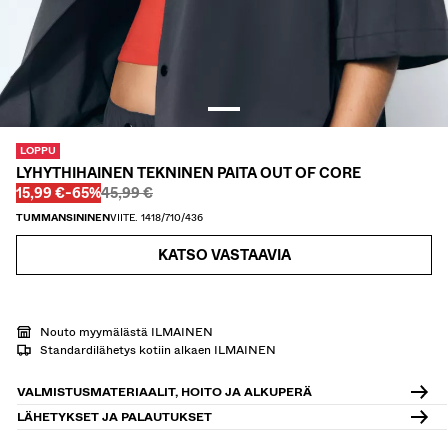
KAULUSPAIDAT
VILLAPAIDAT JA VILLATAKIT
TWIN SETS
UIMAPUVUT
KENGÄT
ASUSTEET
LOPPU
SUOSITTELEMME
LYHYTHIHAINEN TEKNINEN PAITA OUT OF CORE
ALEJEN VIIMEISET PÄIVÄT
Ennen
Ennen
ALENNETTU HINTA
ALENNUS
15,99 €
-65%
45,99 €
COLLABORATIONS®
TUMMANSININEN
VIITE. 1418/710/436
BEST SELLERS
SPECIAL PRICES
KATSO VASTAAVIA
ERITYISPROJEKTIT
BERSHKA MUSIC
PERSONOINTI: YOUR FAN ERA
Nouto myymälästä ILMAINEN
Standardilähetys kotiin alkaen ILMAINEN
LAHJAKORTTI
NEWSLETTER
OHJEET
VALMISTUSMATERIAALIT, HOITO JA ALKUPERÄ
LÄHETYKSET JA PALAUTUKSET