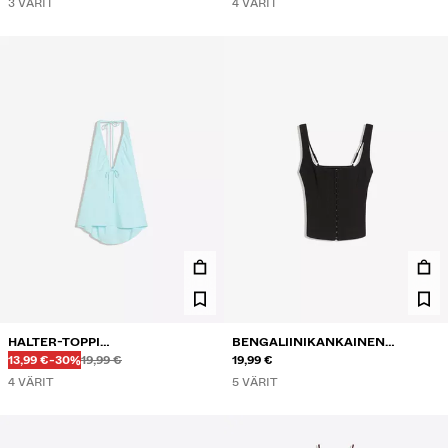
3 VÄRIT
4 VÄRIT
HALTER-TOPPI
BENGALIINIKANKAINEN
Ennen
Ennen
ALENNETTU HINTA
ALENNUS
PELLAVASEKOITETTA
13,99 €
-30%
19,99 €
KORSETTITOPPI
19,99 €
4 VÄRIT
5 VÄRIT