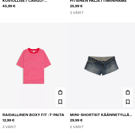
KUVIOLLISET CARGO-
PITSINEN PALJETTIMINIHAME
BERMUDASHORTSIT
45,99 €
25,99 €
3 VÄRIT
RAIDALLINEN BOXY FIT -T-PAITA
MINI-SHORTSIT KÄÄNNETYLLÄ
12,99 €
VYÖTÄRÖLLÄ
29,99 €
3 VÄRIT
2 VÄRIT