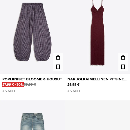
POPLIINISET BLOOMER-HOUSUT
NARUOLKAIMELLINEN PITSINEN
Ennen
Ennen
ALENNETTU HINTA
ALENNUS
27,99 €
-30%
39,99 €
MIDIMEKKO
29,99 €
4 VÄRIT
4 VÄRIT