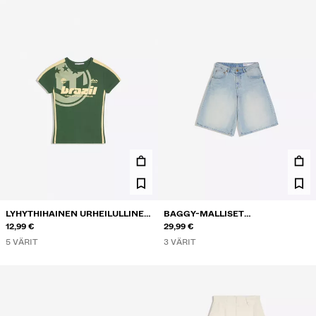
LYHYTHIHAINEN URHEILULLINEN
BAGGY-MALLISET
PRINTTI-T-PAITA
12,99 €
FARKKUBERMUDASHORTSIT
29,99 €
5 VÄRIT
3 VÄRIT