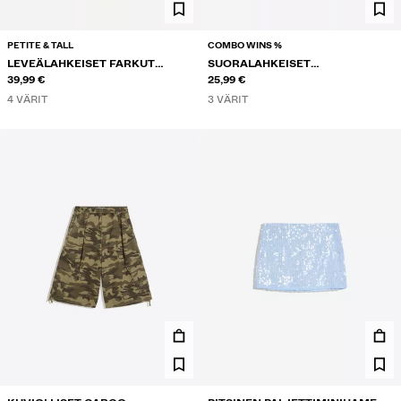
PETITE & TALL
COMBO WINS %
LEVEÄLAHKEISET FARKUT
SUORALAHKEISET
KIETAISUVYÖTÄRÖLLÄ
39,99 €
RAITAHOUSUT PRINTTIKUOSILLA
25,99 €
4 VÄRIT
3 VÄRIT