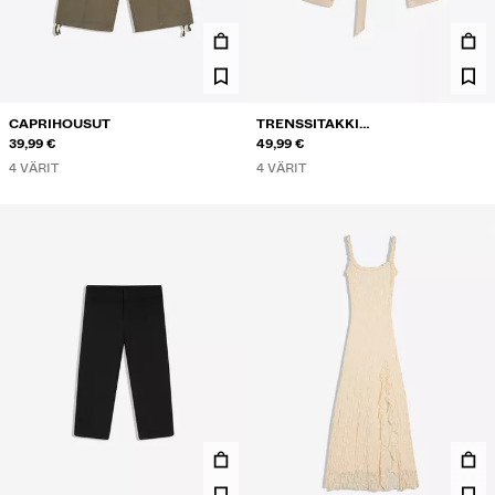
CAPRIHOUSUT
TRENSSITAKKI
39,99 €
PYSTYKAULUKSELLA
49,99 €
4 VÄRIT
4 VÄRIT