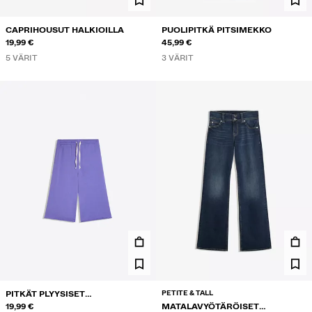
CAPRIHOUSUT HALKIOILLA
PUOLIPITKÄ PITSIMEKKO
19,99 €
45,99 €
5 VÄRIT
3 VÄRIT
PETITE & TALL
PITKÄT PLYYSISET
BERMUDASHORTSIT
19,99 €
MATALAVYÖTÄRÖISET