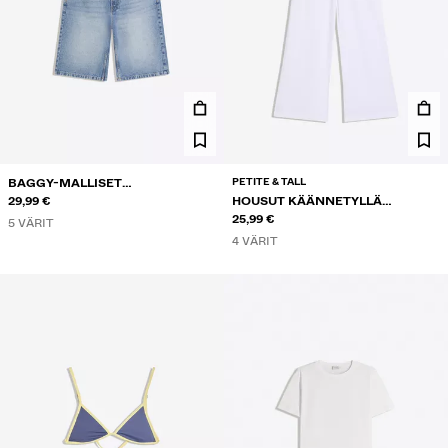
PETITE & TALL
BAGGY-MALLISET
FARKKUBERMUDASHORTSIT
29,99 €
HOUSUT KÄÄNNETYLLÄ
VYÖTÄRÖLLÄ
25,99 €
5 VÄRIT
4 VÄRIT