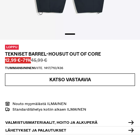
KAULUSPAIDAT
VILLAPAIDAT JA VILLATAKIT
TWIN SETS
UIMAPUVUT
KENGÄT
ASUSTEET
LOPPU
SUOSITTELEMME
TEKNISET BARREL-HOUSUT OUT OF CORE
ALEJEN VIIMEISET PÄIVÄT
Ennen
Ennen
ALENNETTU HINTA
ALENNUS
12,99 €
-71%
45,99 €
COLLABORATIONS®
TUMMANSININEN
VIITE. 1417/710/436
BEST SELLERS
SPECIAL PRICES
KATSO VASTAAVIA
ERITYISPROJEKTIT
BERSHKA MUSIC
PERSONOINTI: YOUR FAN ERA
Nouto myymälästä ILMAINEN
Standardilähetys kotiin alkaen ILMAINEN
LAHJAKORTTI
NEWSLETTER
OHJEET
VALMISTUSMATERIAALIT, HOITO JA ALKUPERÄ
LÄHETYKSET JA PALAUTUKSET