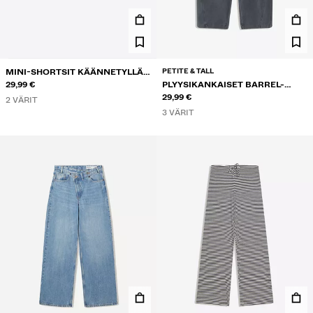
PETITE & TALL
MINI-SHORTSIT KÄÄNNETYLLÄ
VYÖTÄRÖLLÄ
29,99 €
PLYYSIKANKAISET BARREL-
HOUSUT STOPPAREILLA
29,99 €
2 VÄRIT
3 VÄRIT