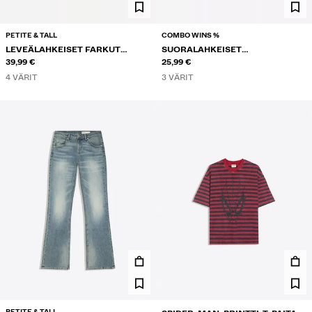
PETITE & TALL
COMBO WINS %
LEVEÄLAHKEISET FARKUT
SUORALAHKEISET
KIETAISUVYÖTÄRÖLLÄ
39,99 €
RAITAHOUSUT PRINTTIKUOSILLA
25,99 €
4 VÄRIT
3 VÄRIT
PETITE & TALL