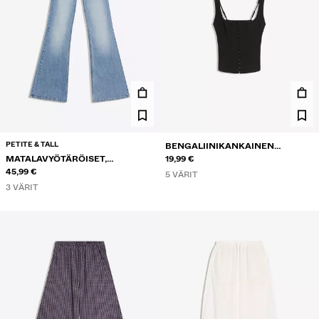
PETITE & TALL
BENGALIINIKANKAINEN
MATALAVYÖTÄRÖISET,
KORSETTITOPPI
19,99 €
KIRJAILLUT KELLOHELMALLISET
45,99 €
5 VÄRIT
FARKUT
3 VÄRIT