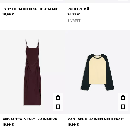
LYHYTHIHAINEN SPIDER-MAN-T-
PUOLIPITKÄ
PAITA
19,99 €
KIETAISUVYÖTÄRÖINEN HAME
25,99 €
3 VÄRIT
MIDIMITTAINEN OLKAINMEKKO
RAGLAN-HIHAINEN NEULEPAITA
RYPYTYKSELLÄ
19,99 €
PYÖREÄLLÄ KAULA-AUKOLLA
19,99 €