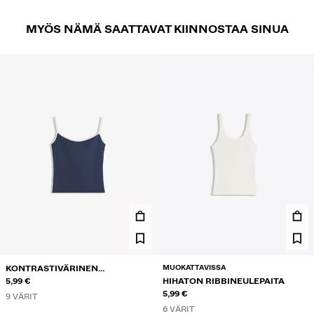
MYÖS NÄMÄ SAATTAVAT KIINNOSTAA SINUA
MUOKATTAVISSA
KONTRASTIVÄRINEN
NARUTOPPI
5,99 €
HIHATON RIBBINEULEPAITA
5,99 €
9 VÄRIT
6 VÄRIT