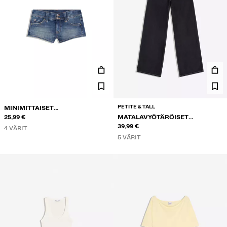
PETITE & TALL
MINIMITTAISET
FARKKUSHORTSIT
25,99 €
MATALAVYÖTÄRÖISET
LEVEÄLAHKEISET FARKUT
39,99 €
4 VÄRIT
5 VÄRIT