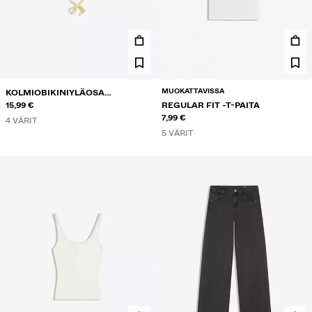
MUOKATTAVISSA
KOLMIOBIKINIYLÄOSA
KONTRASTILLA
15,99 €
REGULAR FIT -T-PAITA
7,99 €
4 VÄRIT
5 VÄRIT