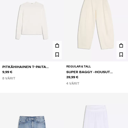
REGULAR & TALL
PITKÄHIHAINEN T-PAITA
PYÖREÄLLÄ KAULA-AUKOLLA
9,99 €
SUPER BAGGY -HOUSUT
PELLAVASEKOITETTA
39,99 €
8 VÄRIT
4 VÄRIT