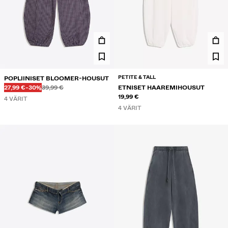
PETITE & TALL
POPLIINISET BLOOMER-HOUSUT
Ennen
Ennen
ALENNETTU HINTA
ALENNUS
27,99 €
-30%
39,99 €
ETNISET HAAREMIHOUSUT
19,99 €
4 VÄRIT
4 VÄRIT