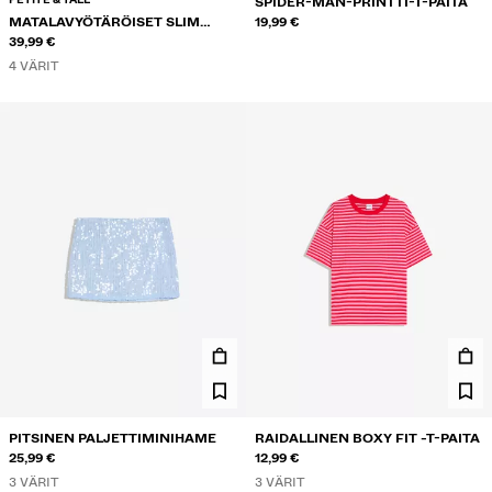
SPIDER-MAN-PRINTTI-T-PAITA
MATALAVYÖTÄRÖISET SLIM
19,99 €
BOOTCUT-FARKUT
39,99 €
4 VÄRIT
PITSINEN PALJETTIMINIHAME
RAIDALLINEN BOXY FIT -T-PAITA
25,99 €
12,99 €
3 VÄRIT
3 VÄRIT