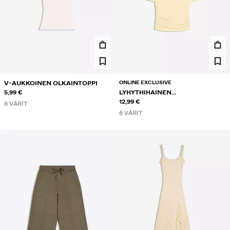
ONLINE EXCLUSIVE
V-AUKKOINEN OLKAINTOPPI
5,99 €
LYHYTHIHAINEN
EPÄSYMMETRINEN T-PAITA
12,99 €
6 VÄRIT
6 VÄRIT