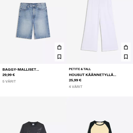
PETITE & TALL
BAGGY-MALLISET
FARKKUBERMUDASHORTSIT
29,99 €
HOUSUT KÄÄNNETYLLÄ
VYÖTÄRÖLLÄ
25,99 €
5 VÄRIT
4 VÄRIT