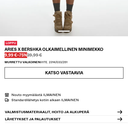
KAULUSPAIDAT
VILLAPAIDAT JA VILLATAKIT
TWIN SETS
UIMAPUVUT
KENGÄT
ASUSTEET
LOPPU
SUOSITTELEMME
ARIES X BERSHKA OLKAIMELLINEN MINIMEKKO
ALEJEN VIIMEISET PÄIVÄT
Ennen
Ennen
ALENNETTU HINTA
ALENNUS
9,99 €
-75%
39,99 €
COLLABORATIONS®
MURRETTU VALKOINEN
VIITE. 2314/033/251
BEST SELLERS
SPECIAL PRICES
KATSO VASTAAVIA
ERITYISPROJEKTIT
BERSHKA MUSIC
PERSONOINTI: YOUR FAN ERA
Nouto myymälästä ILMAINEN
Standardilähetys kotiin alkaen ILMAINEN
LAHJAKORTTI
NEWSLETTER
OHJEET
VALMISTUSMATERIAALIT, HOITO JA ALKUPERÄ
LÄHETYKSET JA PALAUTUKSET