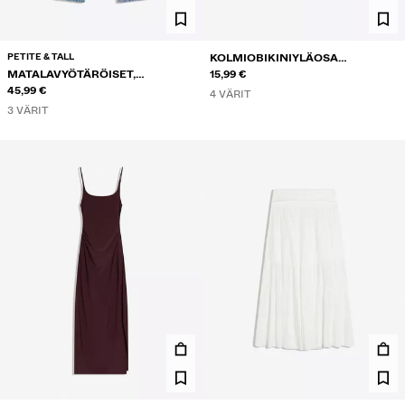
PETITE & TALL
KOLMIOBIKINIYLÄOSA
MATALAVYÖTÄRÖISET,
KONTRASTILLA
15,99 €
KIRJAILLUT KELLOHELMALLISET
45,99 €
4 VÄRIT
FARKUT
3 VÄRIT