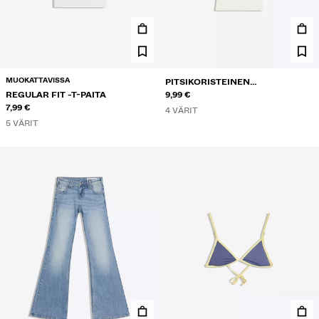
MUOKATTAVISSA
PITSIKORISTEINEN
REGULAR FIT -T-PAITA
OLKAINTOPPI NAPPIKAULA-
9,99 €
7,99 €
AUKOLLA
4 VÄRIT
5 VÄRIT