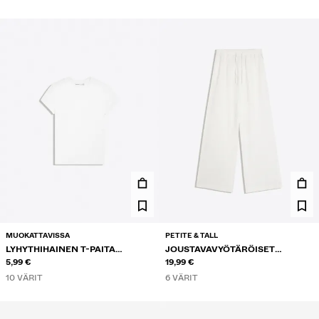
MUOKATTAVISSA
PETITE & TALL
LYHYTHIHAINEN T-PAITA
JOUSTAVAVYÖTÄRÖISET
PYÖREÄLLÄ KAULA-AUKOLLA
5,99 €
HOUSUT
19,99 €
10 VÄRIT
6 VÄRIT