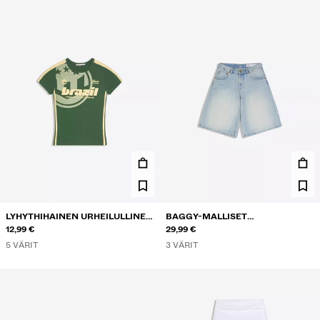
LYHYTHIHAINEN URHEILULLINEN
BAGGY-MALLISET
PRINTTI-T-PAITA
12,99 €
FARKKUBERMUDASHORTSIT
29,99 €
5 VÄRIT
3 VÄRIT