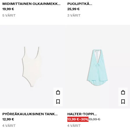
MIDIMITTAINEN OLKAINMEKKO
PUOLIPITKÄ
RYPYTYKSELLÄ
19,99 €
KIETAISUVYÖTÄRÖINEN HAME
25,99 €
5 VÄRIT
3 VÄRIT
PYÖREÄKAULUKSINEN TANK
HALTER-TOPPI
Ennen
Ennen
ALENNETTU HINTA
ALENNUS
BODY
12,99 €
PELLAVASEKOITETTA
13,99 €
-30%
19,99 €
4 VÄRIT
4 VÄRIT