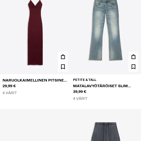
PETITE & TALL
NARUOLKAIMELLINEN PITSINEN
MIDIMEKKO
29,99 €
MATALAVYÖTÄRÖISET SLIM
BOOTCUT-FARKUT
39,99 €
4 VÄRIT
4 VÄRIT