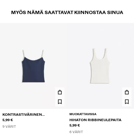
MYÖS NÄMÄ SAATTAVAT KIINNOSTAA SINUA
MUOKATTAVISSA
KONTRASTIVÄRINEN
NARUTOPPI
5,99 €
HIHATON RIBBINEULEPAITA
5,99 €
9 VÄRIT
6 VÄRIT