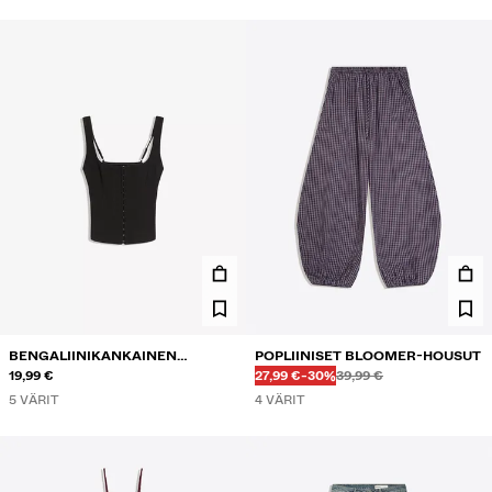
BENGALIINIKANKAINEN
POPLIINISET BLOOMER-HOUSUT
Ennen
Ennen
ALENNETTU HINTA
ALENNUS
KORSETTITOPPI
19,99 €
27,99 €
-30%
39,99 €
5 VÄRIT
4 VÄRIT