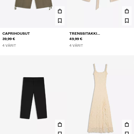
CAPRIHOUSUT
TRENSSITAKKI
39,99 €
PYSTYKAULUKSELLA
49,99 €
4 VÄRIT
4 VÄRIT