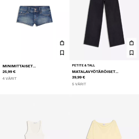
PETITE & TALL
MINIMITTAISET
FARKKUSHORTSIT
25,99 €
MATALAVYÖTÄRÖISET
LEVEÄLAHKEISET FARKUT
39,99 €
4 VÄRIT
5 VÄRIT