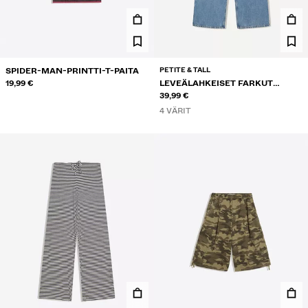
PETITE & TALL
SPIDER-MAN-PRINTTI-T-PAITA
19,99 €
LEVEÄLAHKEISET FARKUT
KIETAISUVYÖTÄRÖLLÄ
39,99 €
4 VÄRIT