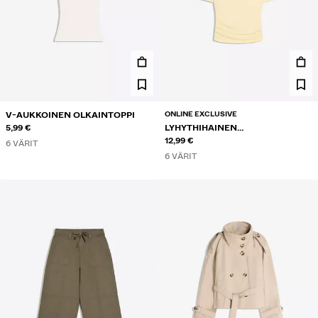
ONLINE EXCLUSIVE
V-AUKKOINEN OLKAINTOPPI
5,99 €
LYHYTHIHAINEN
EPÄSYMMETRINEN T-PAITA
12,99 €
6 VÄRIT
6 VÄRIT