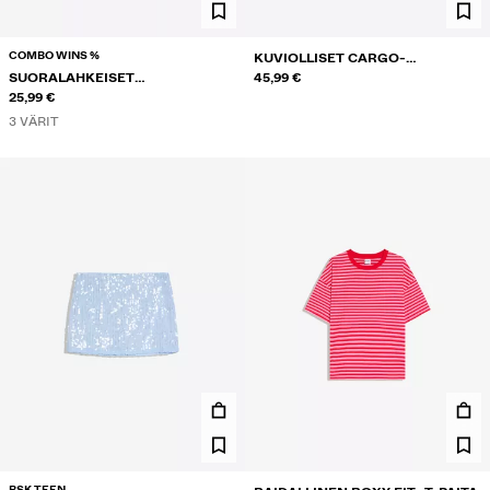
COMBO WINS %
KUVIOLLISET CARGO-
SUORALAHKEISET
BERMUDASHORTSIT
45,99 €
RAITAHOUSUT PRINTTIKUOSILLA
25,99 €
3 VÄRIT
BSK TEEN