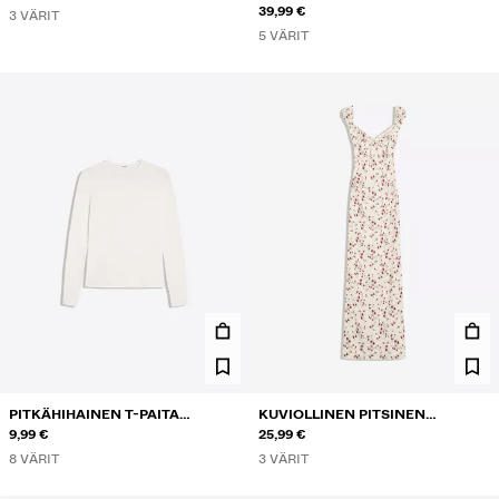
BOOTCUT-FARKUT
39,99 €
3 VÄRIT
5 VÄRIT
PITKÄHIHAINEN T-PAITA
KUVIOLLINEN PITSINEN
PYÖREÄLLÄ KAULA-AUKOLLA
9,99 €
PUOLIPITKÄ MEKKO
25,99 €
8 VÄRIT
3 VÄRIT