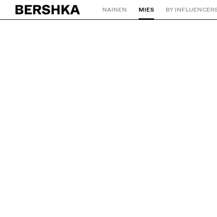
NAINEN
MIES
BY INFLUENCER
Palaa aloitussivulle