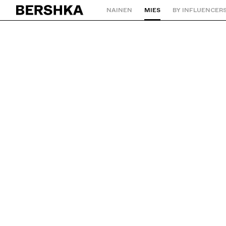
NAINEN
MIES
BY INFLUENCER
Palaa aloitussivulle