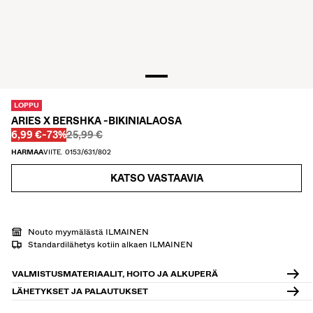
KAULUSPAIDAT
VILLAPAIDAT JA VILLATAKIT
TWIN SETS
UIMAPUVUT
KENGÄT
ASUSTEET
LOPPU
SUOSITTELEMME
ARIES X BERSHKA -BIKINIALAOSA
ALEJEN VIIMEISET PÄIVÄT
Ennen
Ennen
ALENNETTU HINTA
ALENNUS
6,99 €
-73%
25,99 €
COLLABORATIONS®
HARMAA
VIITE. 0153/631/802
BEST SELLERS
SPECIAL PRICES
KATSO VASTAAVIA
ERITYISPROJEKTIT
BERSHKA MUSIC
PERSONOINTI: YOUR FAN ERA
Nouto myymälästä ILMAINEN
Standardilähetys kotiin alkaen ILMAINEN
LAHJAKORTTI
NEWSLETTER
OHJEET
VALMISTUSMATERIAALIT, HOITO JA ALKUPERÄ
LÄHETYKSET JA PALAUTUKSET