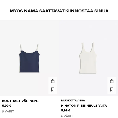
MYÖS NÄMÄ SAATTAVAT KIINNOSTAA SINUA
MUOKATTAVISSA
KONTRASTIVÄRINEN
NARUTOPPI
5,99 €
HIHATON RIBBINEULEPAITA
5,99 €
9 VÄRIT
6 VÄRIT