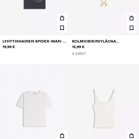
LYHYTHIHAINEN SPIDER-MAN-T-
KOLMIOBIKINIYLÄOSA
PAITA
19,99 €
KONTRASTILLA
15,99 €
4 VÄRIT