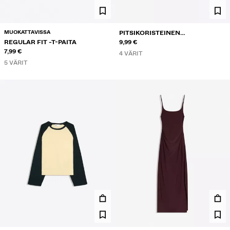
MUOKATTAVISSA
PITSIKORISTEINEN
REGULAR FIT -T-PAITA
OLKAINTOPPI NAPPIKAULA-
9,99 €
7,99 €
AUKOLLA
4 VÄRIT
5 VÄRIT