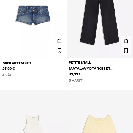
PETITE & TALL
MINIMITTAISET
FARKKUSHORTSIT
25,99 €
MATALAVYÖTÄRÖISET
LEVEÄLAHKEISET FARKUT
39,99 €
4 VÄRIT
5 VÄRIT