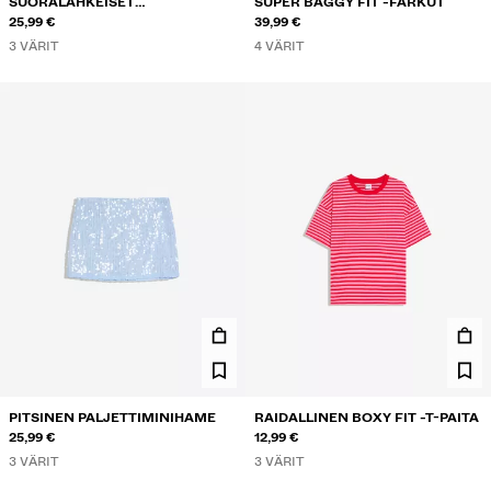
SUORALAHKEISET
SUPER BAGGY FIT -FARKUT
RAITAHOUSUT PRINTTIKUOSILLA
25,99 €
39,99 €
3 VÄRIT
4 VÄRIT
PITSINEN PALJETTIMINIHAME
RAIDALLINEN BOXY FIT -T-PAITA
25,99 €
12,99 €
3 VÄRIT
3 VÄRIT