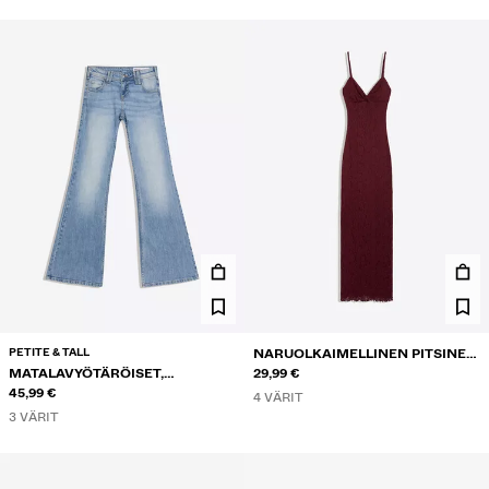
PETITE & TALL
NARUOLKAIMELLINEN PITSINEN
MATALAVYÖTÄRÖISET,
MIDIMEKKO
29,99 €
KIRJAILLUT KELLOHELMALLISET
45,99 €
4 VÄRIT
FARKUT
3 VÄRIT