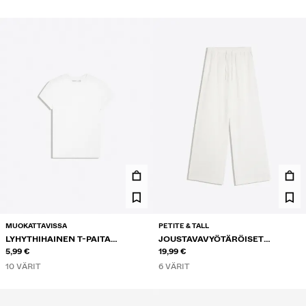
MUOKATTAVISSA
PETITE & TALL
LYHYTHIHAINEN T-PAITA
JOUSTAVAVYÖTÄRÖISET
PYÖREÄLLÄ KAULA-AUKOLLA
5,99 €
HOUSUT
19,99 €
10 VÄRIT
6 VÄRIT