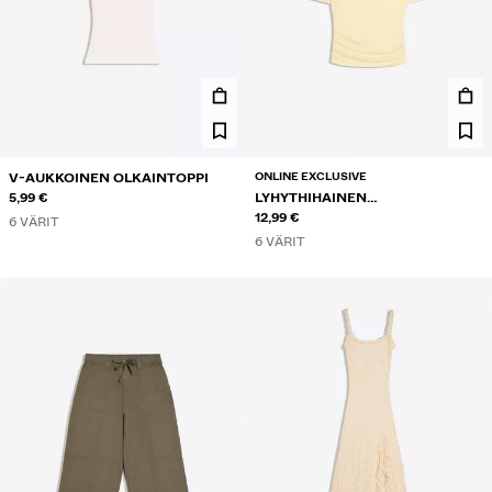
ONLINE EXCLUSIVE
V-AUKKOINEN OLKAINTOPPI
5,99 €
LYHYTHIHAINEN
EPÄSYMMETRINEN T-PAITA
12,99 €
6 VÄRIT
6 VÄRIT