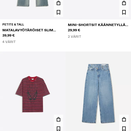
PETITE & TALL
MINI-SHORTSIT KÄÄNNETYLLÄ
MATALAVYÖTÄRÖISET SLIM
VYÖTÄRÖLLÄ
29,99 €
BOOTCUT-FARKUT
39,99 €
2 VÄRIT
4 VÄRIT