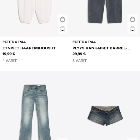
PETITE & TALL
PETITE & TALL
ETNISET HAAREMIHOUSUT
PLYYSIKANKAISET BARREL-
19,99 €
HOUSUT STOPPAREILLA
29,99 €
4 VÄRIT
3 VÄRIT