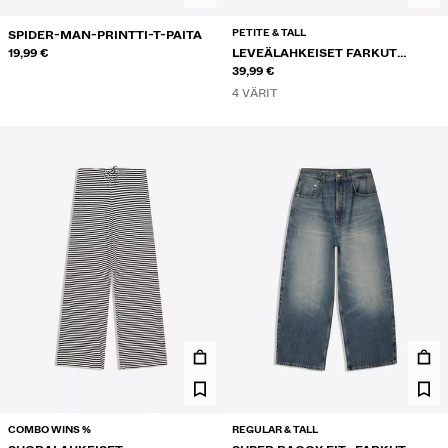
PETITE & TALL
SPIDER-MAN-PRINTTI-T-PAITA
19,99 €
LEVEÄLAHKEISET FARKUT
KIETAISUVYÖTÄRÖLLÄ
39,99 €
4 VÄRIT
COMBO WINS %
REGULAR & TALL