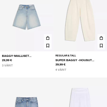
REGULAR & TALL
BAGGY-MALLISET
FARKKUBERMUDASHORTSIT
29,99 €
SUPER BAGGY -HOUSUT
PELLAVASEKOITETTA
39,99 €
3 VÄRIT
4 VÄRIT