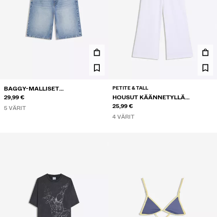
PETITE & TALL
BAGGY-MALLISET
FARKKUBERMUDASHORTSIT
29,99 €
HOUSUT KÄÄNNETYLLÄ
VYÖTÄRÖLLÄ
25,99 €
5 VÄRIT
4 VÄRIT