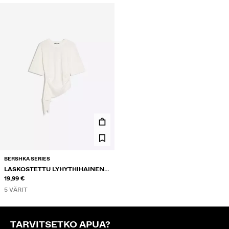
BERSHKA SERIES
LASKOSTETTU LYHYTHIHAINEN
T-PAITA
19,99 €
5 VÄRIT
TARVITSETKO APUA?