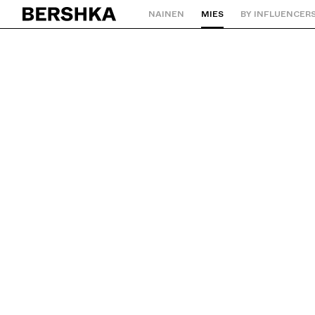
NAINEN
MIES
BY INFLUENCER
Palaa aloitussivulle