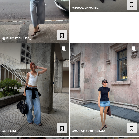
@PAOLAMACIELT
@MHICATRILLES_
@CLARA___._
@WENDY.ORTEGAM