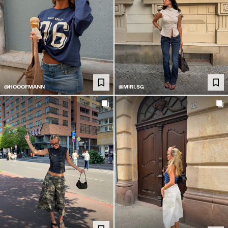
@HOOOFMANN
@MIRI.SG