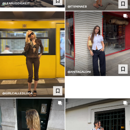
@LEARUDDIGKEIT
@ITSNINAEB
@ANITAGALONI
@GIRLCALLEDLUCA