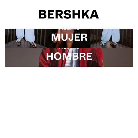
Selección de género
IR A MODA
MUJER
IR A MODA
HOMBRE