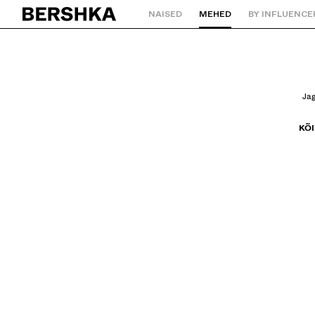
NAISED
MEHED
BY INFLUENCE
Tagasi esilehele
Jag
KÕI