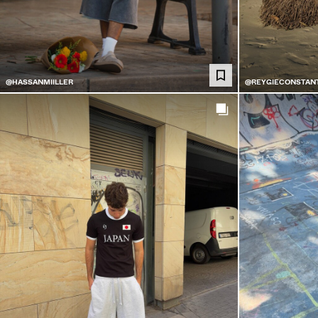
@HASSANMIILLER
@REYGIECONSTAN