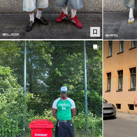
@EL.JSZN
@JXFEL