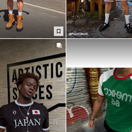
@PHUCBUI0