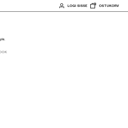
LOGI SISSE
OSTUKORV
yle.
OOK