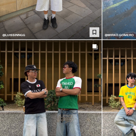
@LUISSINNGG
@MIRKO.GOMERO