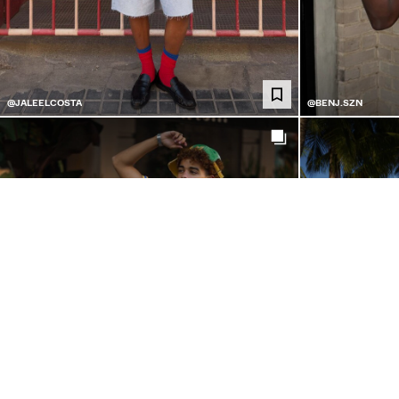
@JALEELCOSTA
@BENJ.SZN