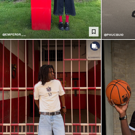
@EMPER0R.__
@PHUCBUI0