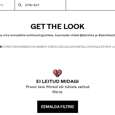
RS
OTSI SIIT
GET THE LOOK
a oma komplekte suhtlusvõrgustikes, kasutades viiteid @bershka ja #bershkast
K
STREETWEAR
BASIC
SUMMER VIBES
CASUAL
DENIM
TAILORING
LEATHER-L
Get the look
EI LEITUD MIDAGI
Proovi teisi filtreid või tühista valitud
filtrid.
EEMALDA FILTRID