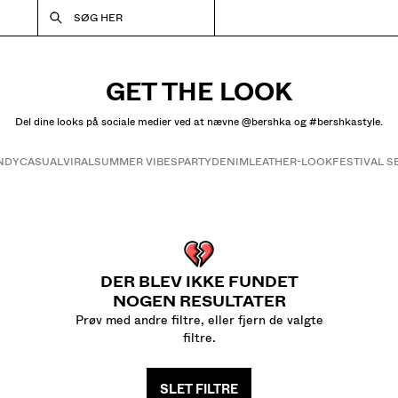
SØG HER
GET THE LOOK
Del dine looks på sociale medier ved at nævne @bershka og #bershkastyle.
NDY
CASUAL
VIRAL
SUMMER VIBES
PARTY
DENIM
LEATHER-LOOK
FESTIVAL 
Get the look
DER BLEV IKKE FUNDET
NOGEN RESULTATER
Prøv med andre filtre, eller fjern de valgte
filtre.
SLET FILTRE