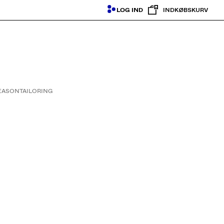
LOG IND
INDKØBSKURV
SEASON
TAILORING