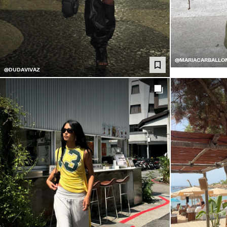
@MARIACARBALLO
@DUDAVIVAZ