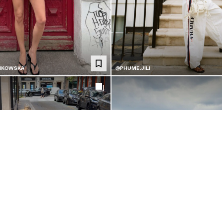
PIKOWSKA
@PHUME.JILI