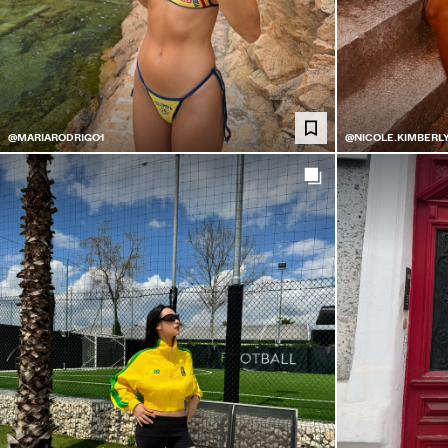
@MARIARODRIGO1
@NICOLE.KIMBERL