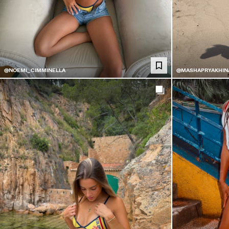
@NOEMI_CIMMINELLA
@MASHAPRYAKHIN