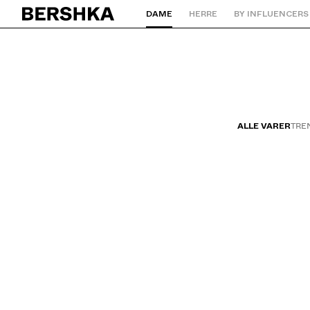
DAME
HERRE
BY INFLUENCERS
Gå tilbage til startsiden
ALLE VARER
TRE