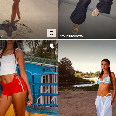
AA
@RANIDEUSDARA