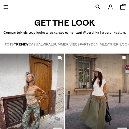
GET THE LOOK
Comparteix els teus looks a les xarxes esmentant @bershka i #bershkastyle.
REBAIXES FINS AL -50%
TOTS
TRENDY
CASUAL
VIRAL
SUMMER VIBES
PARTY
DENIM
LEATHER-LOO
Get the look
NOVA COL·LECCIÓ
NOVETATS
CURATED BY
VEURE TOT
CAÇADORES
SAMARRETES I POLOS