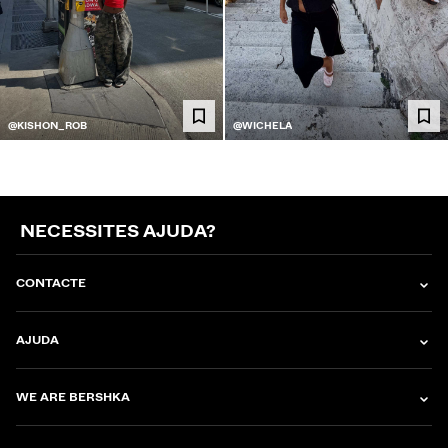
@KISHON_ROB
@WICHELA
NECESSITES AJUDA?
CONTACTE
AJUDA
WE ARE BERSHKA