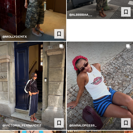
@ALBBBBAA__
@MOLLYDENTX
@VICTORIA_FERNANDEZ
@SARALOPEESS_