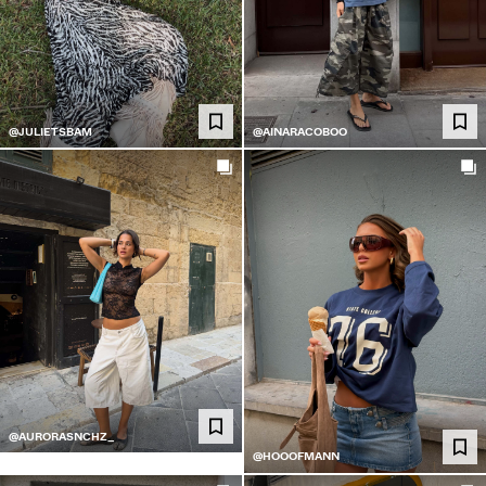
@JULIETSBAM
@AINARACOBOO
@AURORASNCHZ_
@HOOOFMANN