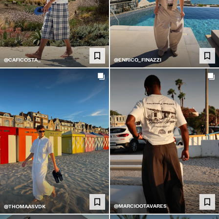
@CAFICOSTA_
@ENRICO_FINAZZI
@MARCIOOTAVARES
@THOMAASVDK