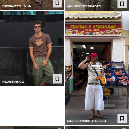
@BARLOWW_WILL
@ALFREDOPEDRAZA21
@LUISSINNGG
@ALESSANDRO_CASIGLIA